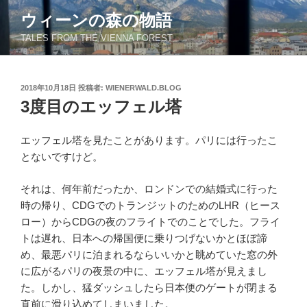
コ
ウィーンの森の物語
ン
TALES FROM THE VIENNA FOREST
テ
ン
ツ
投
2018年10月18日
投稿者:
WIENERWALD.BLOG
へ
稿
3度目のエッフェル塔
ス
日:
キ
ッ
エッフェル塔を見たことがあります。パリには行ったこ
プ
とないですけど。
それは、何年前だったか、ロンドンでの結婚式に行った
時の帰り、CDGでのトランジットのためのLHR（ヒース
ロー）からCDGの夜のフライトでのことでした。フライ
トは遅れ、日本への帰国便に乗りつげないかとほぼ諦
め、最悪パリに泊まれるならいいかと眺めていた窓の外
に広がるパリの夜景の中に、エッフェル塔が見えまし
た。しかし、猛ダッシュしたら日本便のゲートが閉まる
直前に滑り込めてしまいました。