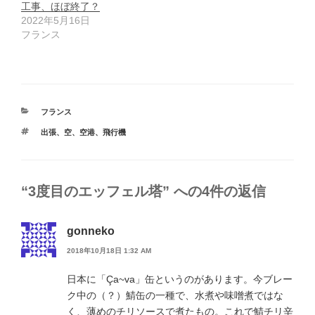
工事、ほぼ終了？
2022年5月16日
フランス
カ
フランス
テ
タ
出張
、
空
、
空港
、
飛行機
ゴ
グ
リ
ー
“3度目のエッフェル塔” への4件の返信
gonneko
2018年10月18日 1:32 AM
日本に「Ça~va」缶というのがあります。今ブレー
ク中の（？）鯖缶の一種で、水煮や味噌煮ではな
く、薄めのチリソースで煮たもの。これで鯖チリ辛