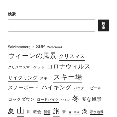
検索
検
索
SUP
Salzkammergut
Wienerwald
ウィーンの風景
クリスマス
コロナウィルス
クリスマスマーケット
スキー場
サイクリング
スキー
ハイキング
スノーボード
ビール
パウダー
冬
変な風景
ロックダウン
ロードバイク
ワイン
山
旅
夏
湖
春
教会
川
新雪
湖水地帯
森
氷河