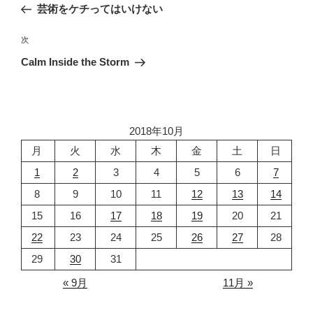
の
芸術をケチってはいけない
ナ
投
ビ
稿
次
次
ゲ
の
Calm Inside the Storm
投
ー
稿
シ
ョ
2018年10月
ン
月
火
水
木
金
土
日
1
2
3
4
5
6
7
8
9
10
11
12
13
14
15
16
17
18
19
20
21
22
23
24
25
26
27
28
29
30
31
« 9月
11月 »