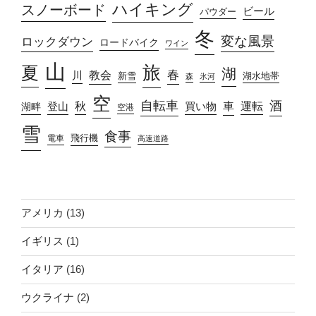
ハイキング
スノーボード
ビール
パウダー
冬
変な風景
ロックダウン
ロードバイク
ワイン
山
旅
夏
湖
春
教会
川
新雪
湖水地帯
森
氷河
空
自転車
酒
車
運転
秋
買い物
湖畔
登山
空港
雪
食事
飛行機
電車
高速道路
アメリカ
(13)
イギリス
(1)
イタリア
(16)
ウクライナ
(2)