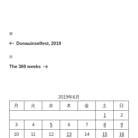
投
前
前
稿
の
Donauinselfest, 2019
ナ
投
ビ
稿
次
次
ゲ
の
The 369 weeks
投
ー
稿
シ
ョ
2019年6月
ン
月
火
水
木
金
土
日
1
2
3
4
5
6
7
8
9
10
11
12
13
14
15
16