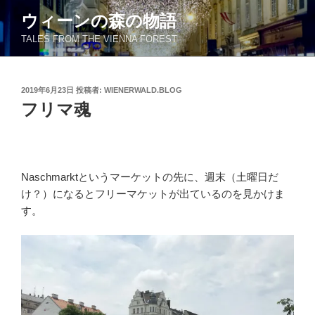
コ
ウィーンの森の物語
ン
TALES FROM THE VIENNA FOREST
テ
ン
ツ
投
2019年6月23日
投稿者:
WIENERWALD.BLOG
へ
稿
フリマ魂
ス
日:
キ
ッ
プ
Naschmarktというマーケットの先に、週末（土曜日だ
け？）になるとフリーマケットが出ているのを見かけま
す。