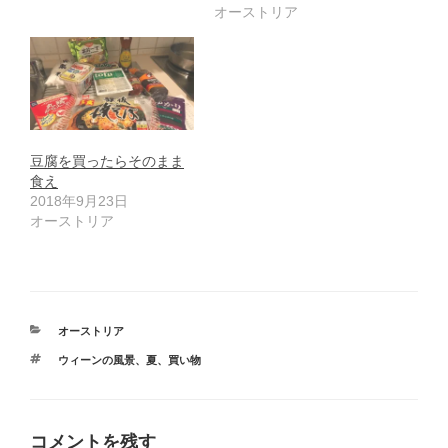
オーストリア
豆腐を買ったらそのまま
食え
2018年9月23日
オーストリア
カ
オーストリア
テ
タ
ウィーンの風景
、
夏
、
買い物
ゴ
グ
リ
ー
コメントを残す