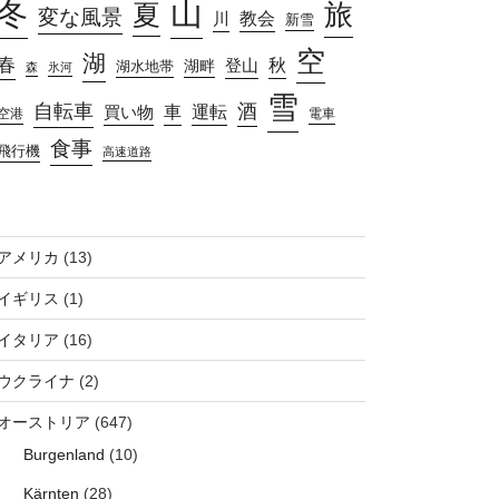
山
冬
旅
夏
変な風景
教会
川
新雪
空
湖
春
秋
湖畔
登山
湖水地帯
森
氷河
雪
自転車
酒
車
運転
買い物
空港
電車
食事
飛行機
高速道路
アメリカ
(13)
イギリス
(1)
イタリア
(16)
ウクライナ
(2)
オーストリア
(647)
Burgenland
(10)
Kärnten
(28)