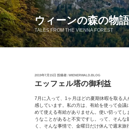
コ
ン
テ
ウィーンの森の物
ン
TALES FROM THE VIENNA FOREST
ツ
へ
ス
キ
ッ
プ
投
2019年7月15日
投稿者:
WIENERWALD.BLOG
稿
エッフェル塔の御利益
日:
7月に入って、1ヶ月ほどの夏期休暇を取る
感しています。私の方は、有給を使って会議
めて使える有給がありません。使い切ってし
うなことがあると不安ですし。って、そんな
く、そんな事情で、金曜日だけ休んで週末旅