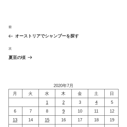
投
前
前
稿
の
オーストリアでシャンプーを探す
ナ
投
ビ
稿
次
次
ゲ
の
夏至の頃
投
ー
稿
シ
ョ
2020年7月
ン
月
火
水
木
金
土
日
1
2
3
4
5
6
7
8
9
10
11
12
13
14
15
16
17
18
19