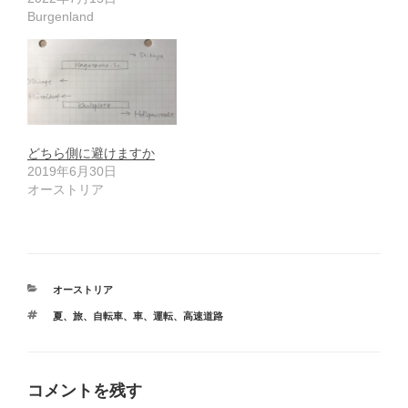
Burgenland
どちら側に避けますか
2019年6月30日
オーストリア
カ
オーストリア
テ
タ
夏
、
旅
、
自転車
、
車
、
運転
、
高速道路
ゴ
グ
リ
ー
コメントを残す