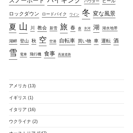
ハイキング
スノーボード
ビール
パウダー
冬
変な風景
ロックダウン
ロードバイク
ワイン
山
旅
夏
湖
春
教会
川
新雪
湖水地帯
森
氷河
空
自転車
酒
車
運転
秋
買い物
湖畔
登山
空港
雪
食事
飛行機
電車
高速道路
アメリカ
(13)
イギリス
(1)
イタリア
(16)
ウクライナ
(2)