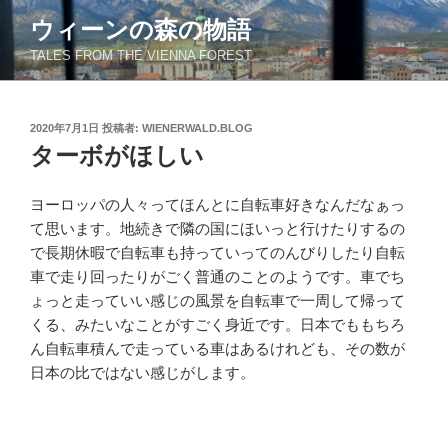
コ
ウィーンの森の物語
ン
TALES FROM THE VIENNA FOREST
テ
ン
ツ
投
2020年7月1日
投稿者:
WIENERWALD.BLOG
へ
稿
ターボがほしい
ス
日:
キ
ッ
ヨーロッパの人々ってほんとに自転車好きなんだなぁっ
プ
て思います。地続きで隣の国にほいっと行けたりするの
で長期休暇で自転車も持っていってのんびりしたり自転
車で走り回ったりがごく普通のことのようです。車でち
ょっと走っていい感じの風景を自転車で一周して帰って
くる、みたいなことがすごく身近です。日本でももちろ
ん自転車積んで走っている車はあるけれども、その数が
日本の比ではない感じがします。