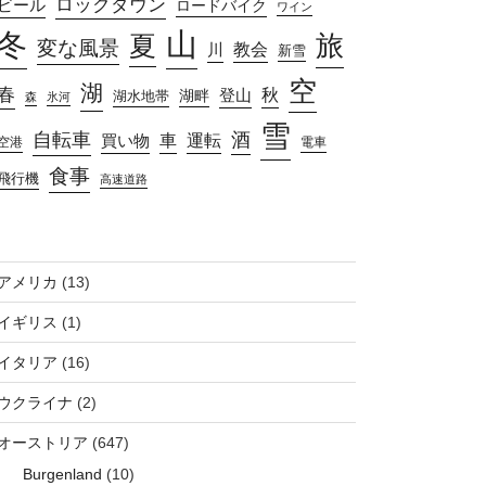
ロックダウン
ビール
ロードバイク
ワイン
山
冬
旅
夏
変な風景
教会
川
新雪
空
湖
春
秋
湖畔
登山
湖水地帯
森
氷河
雪
自転車
酒
車
運転
買い物
空港
電車
食事
飛行機
高速道路
アメリカ
(13)
イギリス
(1)
イタリア
(16)
ウクライナ
(2)
オーストリア
(647)
Burgenland
(10)