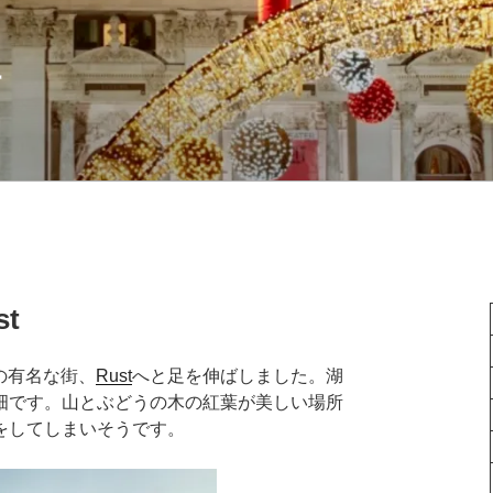
語
st
の有名な街、
Rust
へと足を伸ばしました。湖
畑です。山とぶどうの木の紅葉が美しい場所
をしてしまいそうです。