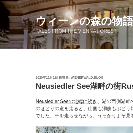
コ
ン
テ
ウィーンの森の物
ン
TALES FROM THE VIENNA FOREST
ツ
へ
ス
キ
ッ
プ
投
2020年11月1日
投稿者:
WIENERWALD.BLOG
稿
Neusiedler See湖畔の街Ru
日:
Neusiedler Seeの北端に続き
、湖の西側湖畔
のほとりの道を走ると、山側も湖側もぶどう
でした。車を走らせながら、うっかりよそ見