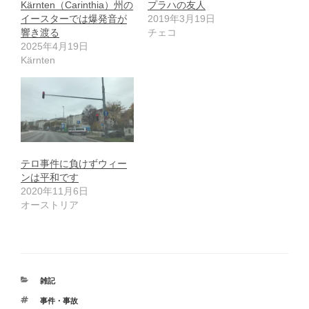
Kärnten（Carinthia）州の
プラハの友人
イースターでは爆発音が
2019年3月19日
響き渡る
チェコ
2025年4月19日
Kärnten
テロ事件に負けずウィー
ンは平和です
2020年11月6日
オーストリア
カ
雑記
テ
タ
事件・事故
ゴ