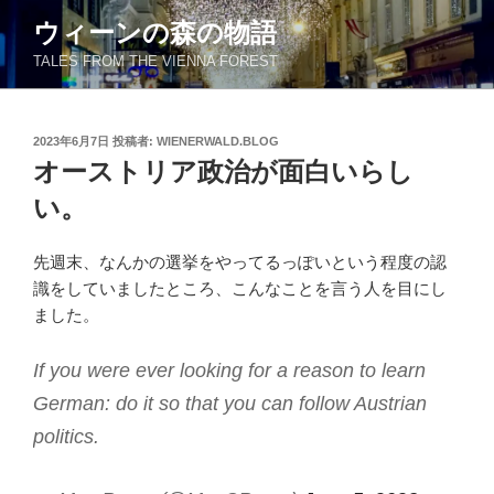
コ
ウィーンの森の物語
ン
TALES FROM THE VIENNA FOREST
テ
ン
ツ
投
2023年6月7日
投稿者:
WIENERWALD.BLOG
へ
稿
オーストリア政治が面白いらし
ス
日:
キ
い。
ッ
プ
先週末、なんかの選挙をやってるっぽいという程度の認
識をしていましたところ、こんなことを言う人を目にし
ました。
If you were ever looking for a reason to learn
German: do it so that you can follow Austrian
politics.