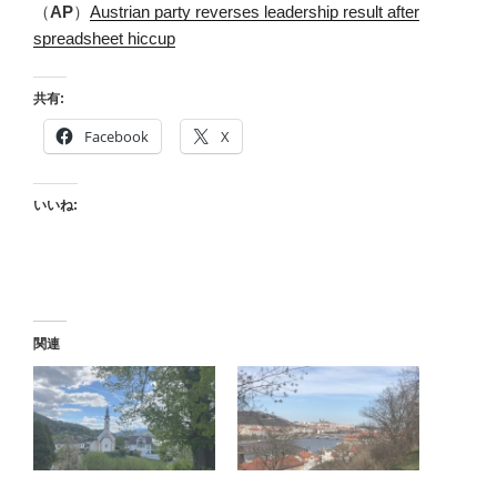
（
AP
）
Austrian party reverses leadership result after
spreadsheet hiccup
共有:
Facebook
X
いいね:
関連