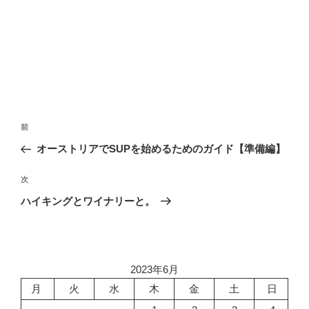
投
前
前
稿
の
オーストリアでSUPを始めるためのガイド【準備編】
ナ
投
ビ
稿
次
次
ゲ
の
ハイキングとワイナリーと。
投
ー
稿
シ
ョ
2023年6月
ン
月
火
水
木
金
土
日