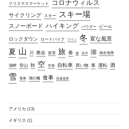
コロナウィルス
クリスマスマーケット
スキー場
サイクリング
スキー
ハイキング
スノーボード
ビール
パウダー
冬
変な風景
ロックダウン
ロードバイク
ワイン
山
旅
夏
湖
春
教会
川
新雪
湖水地帯
森
氷河
空
自転車
酒
車
運転
秋
買い物
湖畔
登山
空港
雪
食事
飛行機
電車
高速道路
アメリカ
(13)
イギリス
(1)