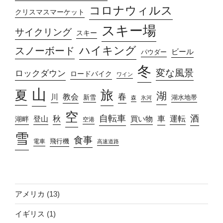
コロナウィルス
クリスマスマーケット
スキー場
サイクリング
スキー
ハイキング
スノーボード
ビール
パウダー
冬
変な風景
ロックダウン
ロードバイク
ワイン
山
旅
夏
湖
春
教会
川
新雪
湖水地帯
森
氷河
空
自転車
酒
車
運転
秋
買い物
湖畔
登山
空港
雪
食事
飛行機
電車
高速道路
アメリカ
(13)
イギリス
(1)