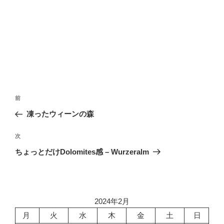
投
前
前
稿
の
凍ったウィーンの森
ナ
投
ビ
稿
次
次
ゲ
の
ちょっとだけDolomites感 – Wurzeralm
投
ー
稿
シ
ョ
2024年2月
ン
月
火
水
木
金
土
日