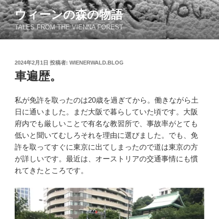
コ
ウィーンの森の物語
ン
TALES FROM THE VIENNA FOREST
テ
ン
ツ
投
2024年2月1日
投稿者:
WIENERWALD.BLOG
へ
稿
車遍歴。
ス
日:
キ
ッ
私が免許を取ったのは20歳を過ぎてから。働きながら土
プ
日に通いました。まだ大阪で暮らしていた頃です。大阪
府内でも厳しいことで有名な教習所で、事故率がとても
低いと聞いてむしろそれを理由に選びました。でも、免
許を取ってすぐに東京に出てしまったので道は東京の方
が詳しいです。最近は、オーストリアの交通事情にも慣
れてきたところです。