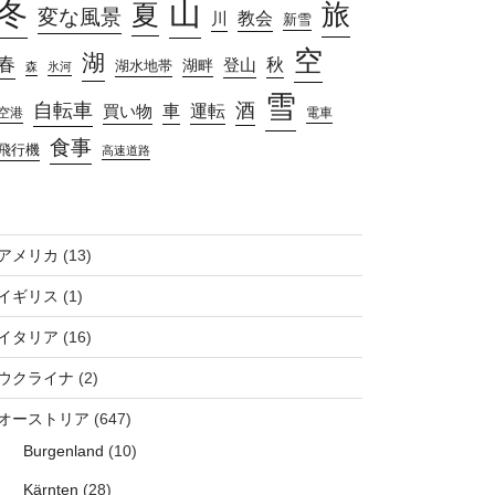
山
冬
旅
夏
変な風景
教会
川
新雪
空
湖
春
秋
湖畔
登山
湖水地帯
森
氷河
雪
自転車
酒
車
運転
買い物
空港
電車
食事
飛行機
高速道路
アメリカ
(13)
イギリス
(1)
イタリア
(16)
ウクライナ
(2)
オーストリア
(647)
Burgenland
(10)
Kärnten
(28)