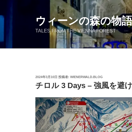
コ
ン
テ
ウィーンの森の物
ン
TALES FROM THE VIENNA FOREST
ツ
へ
ス
キ
ッ
プ
投
2024年3月10日
投稿者:
WIENERWALD.BLOG
稿
チロル 3 Days – 強風を避けて
日: