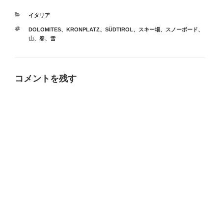
カ
イタリア
テ
タ
DOLOMITES
、
KRONPLATZ
、
SÜDTIROL
、
スキー場
、
スノーボード
、
ゴ
グ
山
、
春
、
雪
リ
ー
コメントを残す