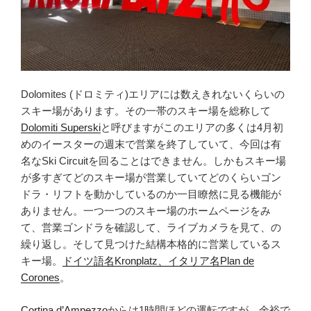
Dolomites (ドロミティ)エリアには数えきれないくらいの
スキー場があります。その一帯のスキー場を総称して
Dolomiti Superski
と呼びますがこのエリアの多くは4月初
めのイースターの週末で営業を終了していて、今回は有
名なSki Circuitを回ることはできません。しかもスキー場
が多すぎてどのスキー場が営業していてどのくらいゴン
ドラ・リフトを動かしているのか一目瞭然に見る機能が
ありません。一つ一つのスキー場のホームページをみ
て、営業ゴンドラを確認して、ライブカメラを見て、の
繰り返し。そして見つけた結構本格的に営業しているス
キー場。
ドイツ語名Kronplatz、イタリア名Plan de
Corones
。
Cortina d’Ampezzo
からは1時間ほどの運転ですが、余裕で