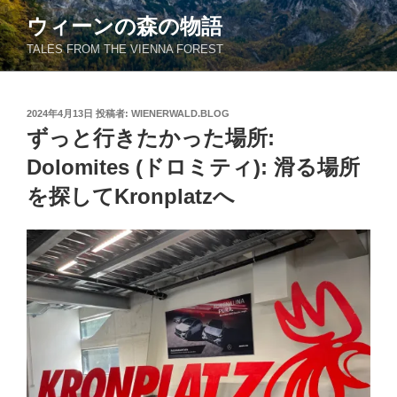
コ
ウィーンの森の物語
ン
TALES FROM THE VIENNA FOREST
テ
ン
ツ
投
2024年4月13日
投稿者:
WIENERWALD.BLOG
へ
稿
ずっと行きたかった場所:
ス
日:
キ
Dolomites (ドロミティ): 滑る場所
ッ
を探してKronplatzへ
プ