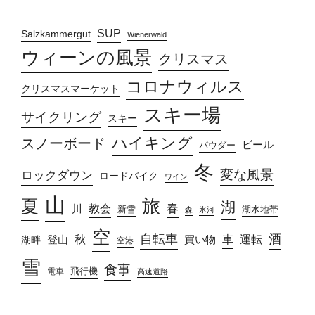
SUP
Salzkammergut
Wienerwald
ウィーンの風景
クリスマス
コロナウィルス
クリスマスマーケット
スキー場
サイクリング
スキー
ハイキング
スノーボード
ビール
パウダー
冬
変な風景
ロックダウン
ロードバイク
ワイン
山
旅
夏
湖
春
教会
川
新雪
湖水地帯
森
氷河
空
自転車
酒
車
運転
秋
買い物
湖畔
登山
空港
雪
食事
飛行機
電車
高速道路