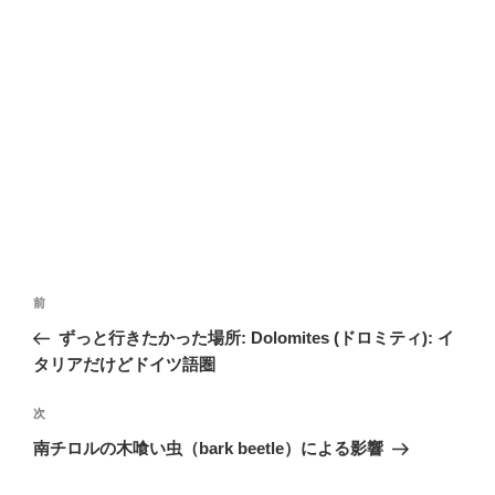
投
前
前
稿
の
ずっと行きたかった場所: Dolomites (ドロミティ): イ
ナ
投
タリアだけどドイツ語圏
ビ
稿
ゲ
次
次
の
ー
南チロルの木喰い虫（bark beetle）による影響
投
シ
稿