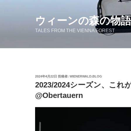
コ
ン
テ
ウィーンの森の物
ン
TALES FROM THE VIENNA FOREST
ツ
へ
ス
キ
ッ
プ
投
2024年4月22日
投稿者:
WIENERWALD.BLOG
稿
2023/2024シーズン、
日:
@Obertauern