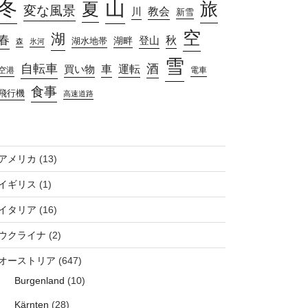
山
冬
旅
夏
変な風景
教会
川
新雪
空
湖
春
秋
湖畔
登山
湖水地帯
森
氷河
雪
自転車
酒
車
運転
買い物
空港
電車
食事
飛行機
高速道路
アメリカ
(13)
イギリス
(1)
イタリア
(16)
ウクライナ
(2)
オーストリア
(647)
Burgenland
(10)
Kärnten
(28)