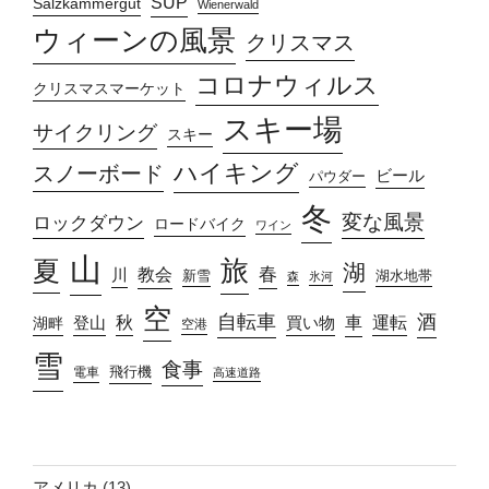
SUP
Salzkammergut
Wienerwald
ウィーンの風景
クリスマス
コロナウィルス
クリスマスマーケット
スキー場
サイクリング
スキー
ハイキング
スノーボード
ビール
パウダー
冬
変な風景
ロックダウン
ロードバイク
ワイン
山
旅
夏
湖
春
教会
川
新雪
湖水地帯
森
氷河
空
自転車
酒
車
運転
秋
買い物
湖畔
登山
空港
雪
食事
飛行機
電車
高速道路
アメリカ
(13)