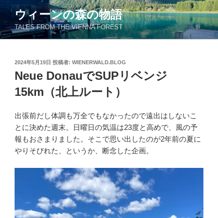
コ
ウィーンの森の物語
ン
TALES FROM THE VIENNA FOREST
テ
ン
ツ
投
2024年5月19日
投稿者:
WIENERWALD.BLOG
へ
稿
Neue DonauでSUPリベンジ
ス
日:
キ
15km（北上ルート）
ッ
プ
出張前だし体調も万全でもなかったので遠出はしないこ
とに決めた週末。日曜日の気温は23度と高めで、風の予
報もおさまりました。そこで思い出したのが2年前の夏に
やりそびれた、というか、断念した企画。