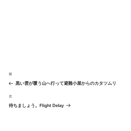
投
前
前
稿
の
黒い雲が覆う山へ行って避難小屋からのカタツムリ
ナ
投
ビ
稿
次
次
ゲ
の
待ちましょう。Flight Delay
投
ー
稿
シ
ョ