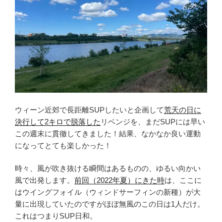
ウィーン近郊で長距離SUPしたいと企画して
荒天の日に
決行して2キロで脱落した
リベンジを、まだSUPには早い
この週末に貫徹してきました！結果、なかなか良い運動
になってとても楽しかった！
時々、風が吹き抜ける瞬間はあるものの、ゆるい向かい
風で出発します。
前回（2022年夏）にきた時
は、ここに
はウイングフォイル（ウィンドサーフィンの新種）が大
量に出現していたのですがほぼ無風のこの日は1人だけ。
これはつまりSUP日和。