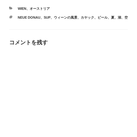
カ
WIEN
、
オーストリア
テ
タ
NEUE DONAU
、
SUP
、
ウィーンの風景
、
カヤック
、
ビール
、
夏
、
湖
、
空
ゴ
グ
リ
ー
コメントを残す