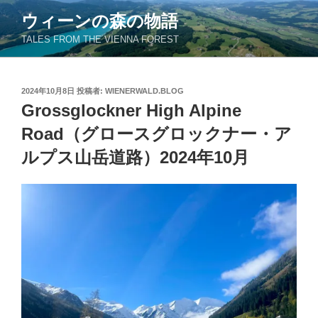
コ
ウィーンの森の物語
ン
TALES FROM THE VIENNA FOREST
テ
ン
ツ
投
2024年10月8日
投稿者:
WIENERWALD.BLOG
へ
稿
Grossglockner High Alpine
ス
日:
キ
Road（グロースグロックナー・ア
ッ
ルプス山岳道路）2024年10月
プ