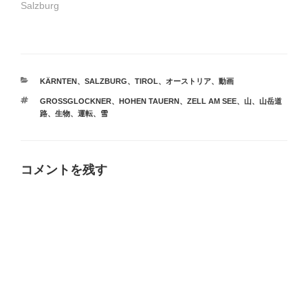
Salzburg
カ
KÄRNTEN
、
SALZBURG
、
TIROL
、
オーストリア
、
動画
テ
タ
GROSSGLOCKNER
、
HOHEN TAUERN
、
ZELL AM SEE
、
山
、
山岳道
ゴ
グ
路
、
生物
、
運転
、
雪
リ
ー
コメントを残す