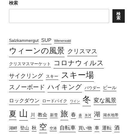
検索
検
索
SUP
Salzkammergut
Wienerwald
ウィーンの風景
クリスマス
コロナウィルス
クリスマスマーケット
スキー場
サイクリング
スキー
ハイキング
スノーボード
ビール
パウダー
冬
変な風景
ロックダウン
ロードバイク
ワイン
山
旅
夏
湖
春
教会
川
新雪
湖水地帯
森
氷河
空
自転車
酒
車
運転
秋
買い物
湖畔
登山
空港