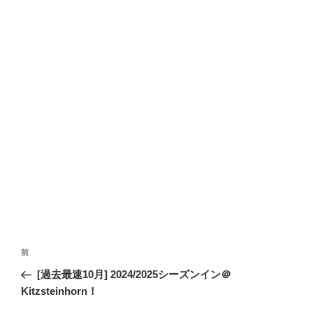
投
前
前
稿
の
[過去最速10月] 2024/2025シーズンイン＠
ナ
投
Kitzsteinhorn！
ビ
稿