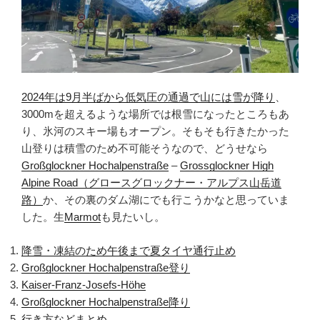
2024年は9月半ばから低気圧の通過で山には雪が降り
、
3000mを超えるような場所では根雪になったところもあ
り、氷河のスキー場もオープン。そもそも行きたかった
山登りは積雪のため不可能そうなので、どうせなら
Großglockner Hochalpenstraße
–
Grossglockner High
Alpine Road（グロースグロックナー・アルプス山岳道
路）
か、その裏のダム湖にでも行こうかなと思っていま
した。生
Marmot
も見たいし。
降雪・凍結のため午後まで夏タイヤ通行止め
Großglockner Hochalpenstraße登り
Kaiser-Franz-Josefs-Höhe
Großglockner Hochalpenstraße降り
行き方などまとめ