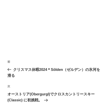
投
前
前
稿
の
クリスマス休暇2024＊Sölden（ゼルデン）の氷河を
ナ
投
滑る
ビ
稿
ゲ
次
次
の
ー
オーストリア(Obergurgl)でクロスカントリースキー
投
シ
(Classic) に初挑戦。
稿
ョ