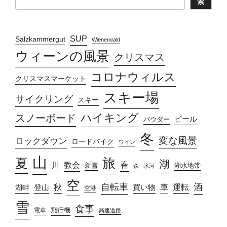
索
SUP
Salzkammergut
Wienerwald
ウィーンの風景
クリスマス
コロナウィルス
クリスマスマーケット
スキー場
サイクリング
スキー
ハイキング
スノーボード
ビール
パウダー
冬
変な風景
ロックダウン
ロードバイク
ワイン
山
旅
夏
湖
春
教会
川
新雪
湖水地帯
森
氷河
空
自転車
酒
車
運転
秋
買い物
湖畔
登山
空港
雪
食事
飛行機
電車
高速道路