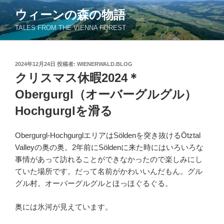
コ
ウィーンの森の物語
ン
TALES FROM THE VIENNA FOREST
テ
ン
ツ
投
2024年12月24日
投稿者:
WIENERWALD.BLOG
へ
稿
クリスマス休暇2024＊
ス
日:
キ
Obergurgl（オーバーグルグル）
ッ
Hochgurglを滑る
プ
Obergurgl-HochgurglエリアはSöldenを突き抜けるÖtztal
Valleyの奥の奥。2年前にSöldenに来た時にはいろいろな
事情があって訪れることができなかったので楽しみにし
ていた場所です。だって名前がかわいいんだもん。グル
グル村。オーバーグルグルとほっほぐるぐる。
奥には氷河が見えています。