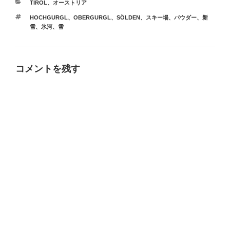
カ
TIROL
、
オーストリア
テ
タ
HOCHGURGL
、
OBERGURGL
、
SÖLDEN
、
スキー場
、
パウダー
、
新
ゴ
グ
雪
、
氷河
、
雪
リ
ー
コメントを残す