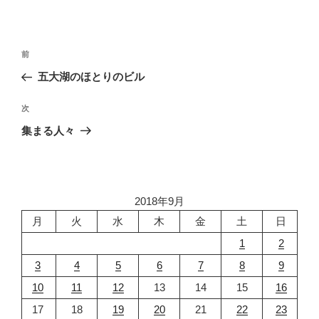
投
前
前
稿
の
五大湖のほとりのビル
ナ
投
ビ
稿
次
次
ゲ
の
集まる人々
投
ー
稿
シ
ョ
2018年9月
ン
月
火
水
木
金
土
日
1
2
3
4
5
6
7
8
9
10
11
12
13
14
15
16
17
18
19
20
21
22
23