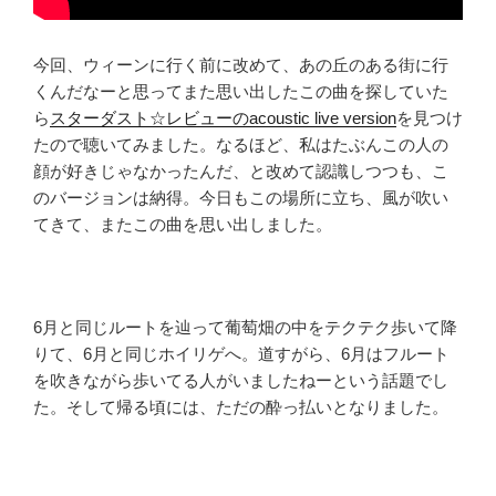
今回、ウィーンに行く前に改めて、あの丘のある街に行
くんだなーと思ってまた思い出したこの曲を探していた
ら
スターダスト☆レビューのacoustic live version
を見つけ
たので聴いてみました。なるほど、私はたぶんこの人の
顔が好きじゃなかったんだ、と改めて認識しつつも、こ
のバージョンは納得。今日もこの場所に立ち、風が吹い
てきて、またこの曲を思い出しました。
6月と同じルートを辿って葡萄畑の中をテクテク歩いて降
りて、6月と同じホイリゲへ。道すがら、6月はフルート
を吹きながら歩いてる人がいましたねーという話題でし
た。そして帰る頃には、ただの酔っ払いとなりました。