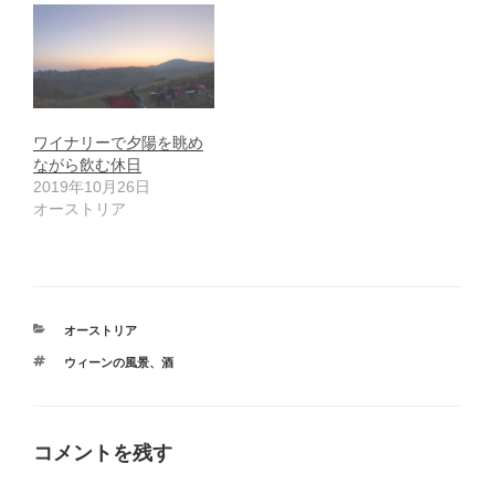
ワイナリーで夕陽を眺め
ながら飲む休日
2019年10月26日
オーストリア
カ
オーストリア
テ
タ
ウィーンの風景
、
酒
ゴ
グ
リ
ー
コメントを残す