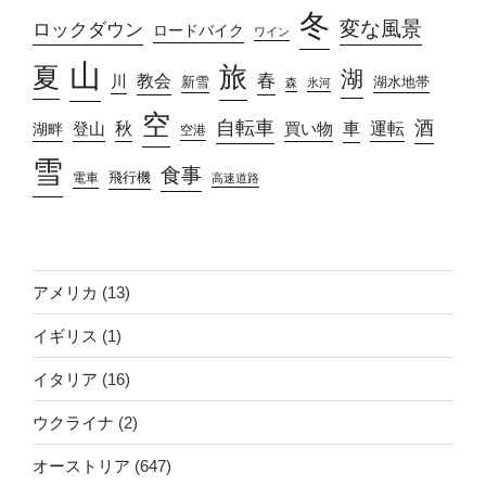
冬
変な風景
ロックダウン
ロードバイク
ワイン
山
旅
夏
湖
春
教会
川
新雪
湖水地帯
森
氷河
空
自転車
酒
車
運転
秋
買い物
湖畔
登山
空港
雪
食事
飛行機
電車
高速道路
アメリカ
(13)
イギリス
(1)
イタリア
(16)
ウクライナ
(2)
オーストリア
(647)