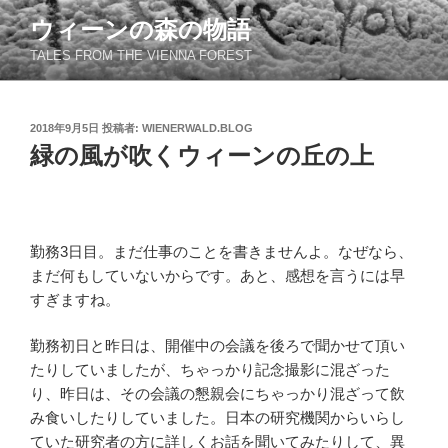
コ
ウィーンの森の物語
ン
TALES FROM THE VIENNA FOREST
テ
ン
ツ
投
2018年9月5日
投稿者:
WIENERWALD.BLOG
へ
稿
緑の風が吹くウィーンの丘の上
ス
日:
キ
ッ
プ
勤務3日目。まだ仕事のことを書きませんよ。なぜなら、
まだ何もしていないからです。あと、感想を言うには早
すぎますね。
勤務初日と昨日は、開催中の会議を後ろで聞かせて頂い
たりしていましたが、ちゃっかり記念撮影に混ざった
り、昨日は、その会議の懇親会にちゃっかり混ざって飲
み食いしたりしていました。日本の研究機関からいらし
ていた研究者の方に詳しくお話を聞いてみたりして、異