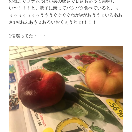
の桃よりプラムっぽい実の硬さで甘さもあって美味し
い〜！！！と、調子に乗ってパクパク食べていると、ぅ
ぅぅぅぅぅぅぅうううぐぐぐぐわがwがおううぇいるあお
さsぢおふあうぇおるいおくぇうとぇr！！！
1個腐ってた・・・