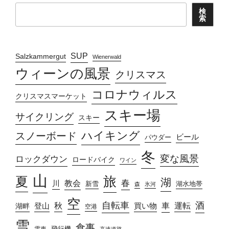
検
索
SUP
Salzkammergut
Wienerwald
ウィーンの風景
クリスマス
コロナウィルス
クリスマスマーケット
スキー場
サイクリング
スキー
ハイキング
スノーボード
ビール
パウダー
冬
変な風景
ロックダウン
ロードバイク
ワイン
山
旅
夏
湖
春
教会
川
新雪
湖水地帯
森
氷河
空
自転車
酒
車
運転
秋
買い物
湖畔
登山
空港
雪
食事
飛行機