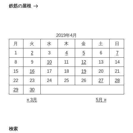
ゲ
の
鉄筋の屋根
投
ー
稿
シ
ョ
2019年4月
ン
月
火
水
木
金
土
日
1
2
3
4
5
6
7
8
9
10
11
12
13
14
15
16
17
18
19
20
21
22
23
24
25
26
27
28
29
30
« 3月
5月 »
検索