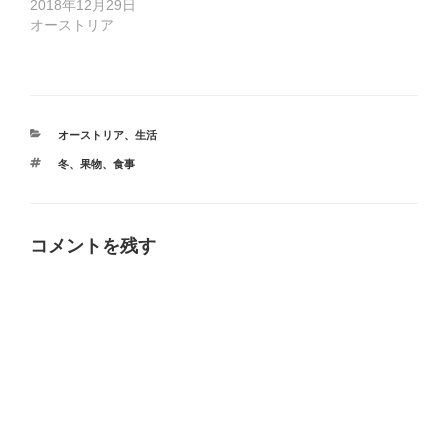
2018年12月29日
オーストリア
カ
オーストリア
、
生活
テ
タ
冬
、
果物
、
食事
ゴ
グ
リ
ー
コメントを残す