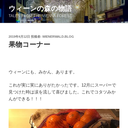
コ
ウィーンの森の物語
ン
TALES FROM THE VIENNA FOREST
テ
ン
ツ
投
2019年4月12日
投稿者:
WIENERWALD.BLOG
へ
稿
果物コーナー
ス
日:
キ
ッ
プ
ウィーンにも、みかん、あります。
これが実に実にありがたかったです。12月にスーパーで
見つけた時は涙を流して喜びました。これでコタツみか
んができる！！！