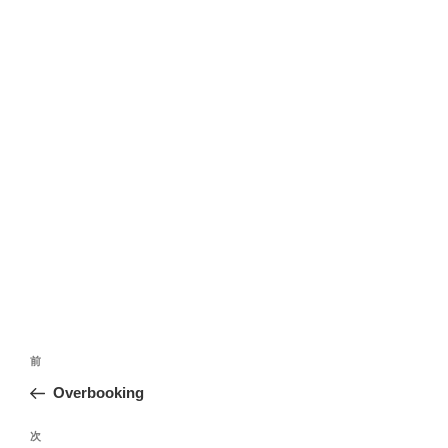
投
前
前
稿
の
Overbooking
ナ
投
ビ
稿
次
次