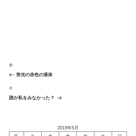
投
前
前
稿
の
蛍光の赤色の液体
ナ
投
ビ
稿
次
次
ゲ
の
誰か私をみなかった？
投
ー
稿
シ
ョ
2019年5月
ン