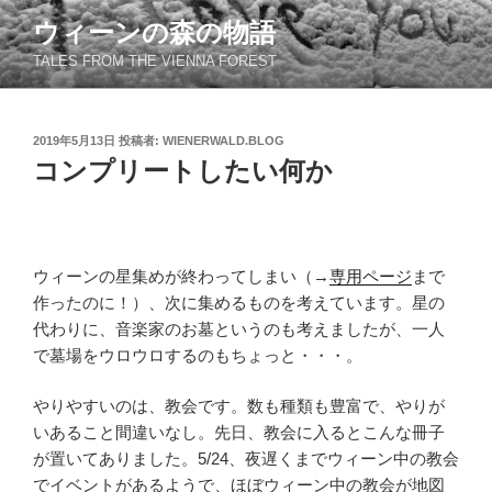
コ
ウィーンの森の物語
ン
TALES FROM THE VIENNA FOREST
テ
ン
ツ
投
2019年5月13日
投稿者:
WIENERWALD.BLOG
へ
稿
コンプリートしたい何か
ス
日:
キ
ッ
プ
ウィーンの星集めが終わってしまい（→
専用ページ
まで
作ったのに！）、次に集めるものを考えています。星の
代わりに、音楽家のお墓というのも考えましたが、一人
で墓場をウロウロするのもちょっと・・・。
やりやすいのは、教会です。数も種類も豊富で、やりが
いあること間違いなし。先日、教会に入るとこんな冊子
が置いてありました。5/24、夜遅くまでウィーン中の教会
でイベントがあるようで、ほぼウィーン中の教会が地図