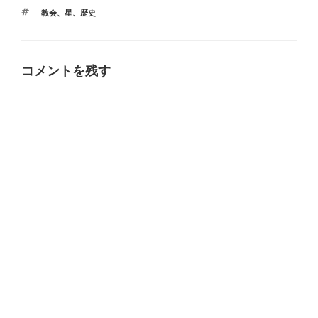
テ
タ
教会
、
星
、
歴史
ゴ
グ
リ
ー
コメントを残す