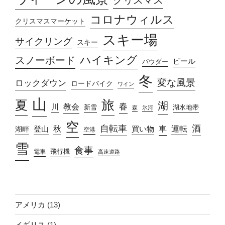
コロナウィルス
クリスマスマーケット
スキー場
サイクリング
スキー
ハイキング
スノーボード
ビール
パウダー
冬
変な風景
ロックダウン
ロードバイク
ワイン
山
旅
夏
湖
春
教会
川
新雪
湖水地帯
森
氷河
空
自転車
酒
車
運転
秋
買い物
湖畔
登山
空港
雪
食事
飛行機
電車
高速道路
アメリカ
(13)
イギリス
(1)