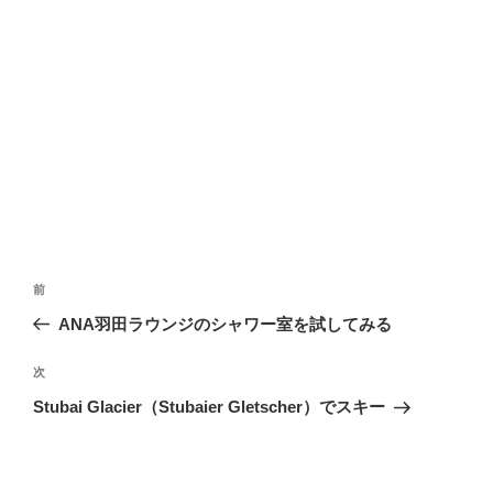
投
前
前
稿
の
ANA羽田ラウンジのシャワー室を試してみる
ナ
投
ビ
稿
次
次
ゲ
の
Stubai Glacier（Stubaier Gletscher）でスキー
投
ー
稿
シ
ョ