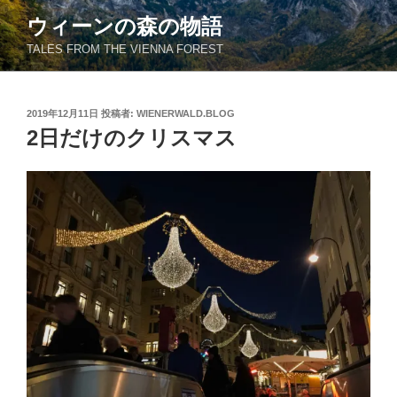
コ
ウィーンの森の物語
ン
TALES FROM THE VIENNA FOREST
テ
ン
ツ
投
2019年12月11日
投稿者:
WIENERWALD.BLOG
へ
稿
2日だけのクリスマス
ス
日:
キ
ッ
プ