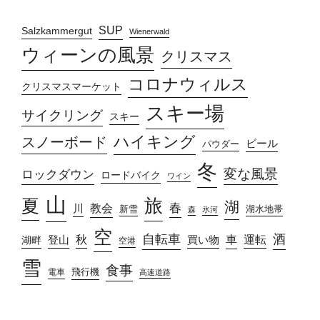
SUP
Salzkammergut
Wienerwald
ウィーンの風景
クリスマス
コロナウィルス
クリスマスマーケット
スキー場
サイクリング
スキー
ハイキング
スノーボード
ビール
パウダー
冬
変な風景
ロックダウン
ロードバイク
ワイン
山
旅
夏
湖
春
教会
川
新雪
湖水地帯
森
氷河
空
自転車
酒
車
運転
秋
買い物
湖畔
登山
空港
雪
食事
飛行機
電車
高速道路