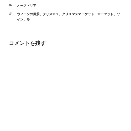
カ
オーストリア
テ
タ
ウィーンの風景
、
クリスマス
、
クリスマスマーケット
、
マーケット
、
ワ
ゴ
グ
イン
、
冬
リ
ー
コメントを残す