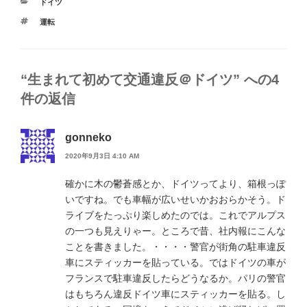
カ
ドイツ
テ
タ
運転
ゴ
グ
リ
ー
“生まれて初めて交通違反＠ドイツ” への4
件の返信
gonneko
2020年9月3日 4:10 AM
確かに木の鬱蒼感とか、ドイツってより、箱根っぽ
いですね。でも車幅が広いせいかおおらかそう。ド
ライブをたっぷり楽しめたのでは。これでアルプス
の一つも見えりゃー。ところで昔、社内報にこんな
ことを書きました。・・・・警官が街角の駐車違反
車にスティッカーを貼っている。ではドイツの車が
フランスで駐車違反したらどうなるか。パリの警官
はもちろん違反ドイツ車にスティッカーを貼る。し