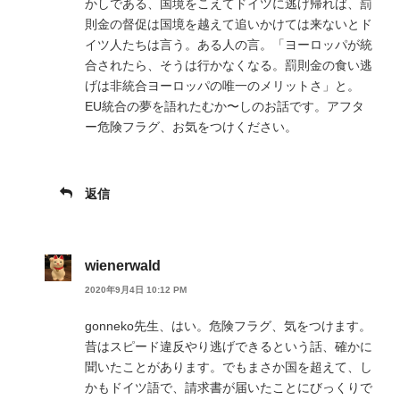
かしである、国境をこえてドイツに逃げ帰れば、罰
則金の督促は国境を越えて追いかけては来ないとド
イツ人たちは言う。ある人の言。「ヨーロッパが統
合されたら、そうは行かなくなる。罰則金の食い逃
げは非統合ヨーロッパの唯一のメリットさ」と。
EU統合の夢を語れたむか〜しのお話です。アフタ
ー危険フラグ、お気をつけください。
返信
wienerwald
2020年9月4日 10:12 PM
gonneko先生、はい。危険フラグ、気をつけます。
昔はスピード違反やり逃げできるという話、確かに
聞いたことがあります。でもまさか国を超えて、し
かもドイツ語で、請求書が届いたことにびっくりで