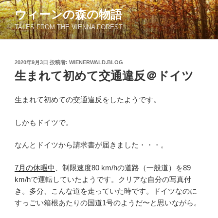
コ
ウィーンの森の物語
ン
TALES FROM THE VIENNA FOREST
テ
ン
ツ
投
2020年9月3日
投稿者:
WIENERWALD.BLOG
へ
稿
生まれて初めて交通違反＠ドイツ
ス
日:
キ
ッ
生まれて初めての交通違反をしたようです。
プ
しかもドイツで。
なんとドイツから請求書が届きました・・・。
7月の休暇中
、制限速度80 km/hの道路（一般道）を89
km/hで運転していたようです。クリアな自分の写真付
き。多分、こんな道を走っていた時です。ドイツなのに
すっごい箱根あたりの国道1号のようだ〜と思いながら。