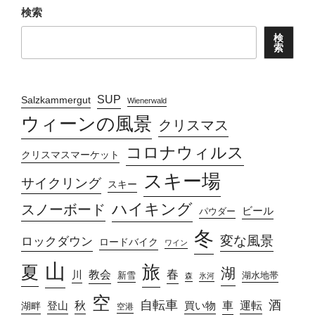
検索
検
索
SUP
Salzkammergut
Wienerwald
ウィーンの風景
クリスマス
コロナウィルス
クリスマスマーケット
スキー場
サイクリング
スキー
ハイキング
スノーボード
ビール
パウダー
冬
変な風景
ロックダウン
ロードバイク
ワイン
山
旅
夏
湖
春
教会
川
新雪
湖水地帯
森
氷河
空
自転車
酒
車
運転
秋
買い物
湖畔
登山
空港