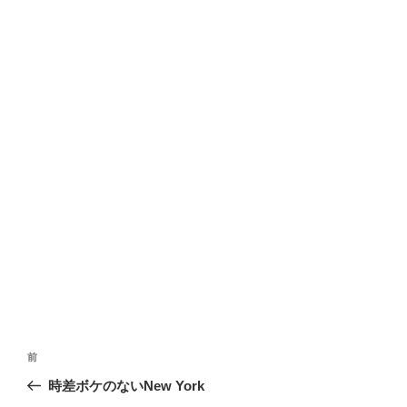
投
前
前
稿
の
時差ボケのないNew York
ナ
投