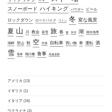
ハイキング
スノーボード
ビール
パウダー
冬
変な風景
ロックダウン
ロードバイク
ワイン
山
旅
夏
湖
春
教会
川
新雪
湖水地帯
森
氷河
空
自転車
酒
車
運転
秋
買い物
湖畔
登山
空港
雪
食事
飛行機
電車
高速道路
アメリカ
(13)
イギリス
(1)
イタリア
(16)
ウクライナ
(2)