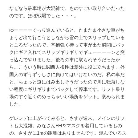
なぜなら駐車場が大混雑で、ものすごい取り合いだった
のです。ほぼ戦場でした・・・。
ゆーーーーくっり進んでいると、たまたま小さな車がち
ょうど出て行こうとしながら雪の上でスリップしている
ところだったので、辛抱強く待って車が出た瞬間にバッ
クにギア入れてスリップギリギリでギューーーーンと突
っ込んでやりました。後ろの車に取られそうだったか
ら。こういう時に関西人根性は意外に役に立ちます。外
国人のずうずうしさに負けてはいけないのだ。私の車だ
と、ちょっと道にはみ出しそうだったので川に転落しな
い程度にギリギリまでバックして停車です。リフト乗り
場のすぐ近くのめっちゃいい場所をゲット。褒められま
した。
ゲレンデに上がってみると、さすが週末。メインのリフ
トも大混雑。みなさんFFP2マスクを着用しているもの
の、さすがに1mの距離はありませんです。混んでいるス