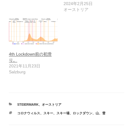
2024年2月25日
オーストリア
4th Lockdown前の初滑
り。
2021年11月23日
Salzburg
カ
STEIERMARK
、
オーストリア
テ
タ
コロナウィルス
、
スキー
、
スキー場
、
ロックダウン
、
山
、
雪
ゴ
グ
リ
ー