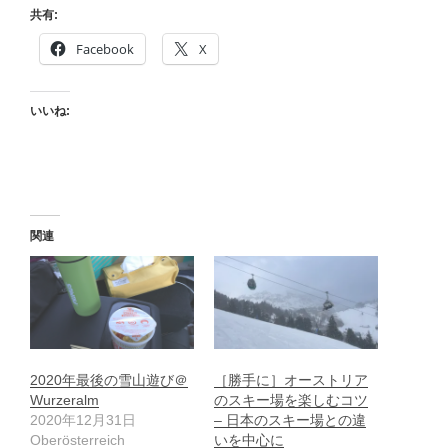
共有:
Facebook
X
いいね:
関連
2020年最後の雪山遊び＠
［勝手に］オーストリア
Wurzeralm
のスキー場を楽しむコツ
2020年12月31日
– 日本のスキー場との違
Oberösterreich
いを中心に