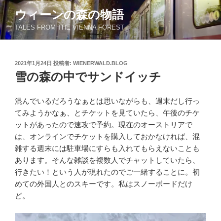
コ
ウィーンの森の物語
ン
TALES FROM THE VIENNA FOREST
テ
ン
ツ
投
2021年1月24日
投稿者:
WIENERWALD.BLOG
へ
稿
雪の森の中でサンドイッチ
ス
日:
キ
ッ
混んでいるだろうなぁとは思いながらも、週末だし行っ
プ
てみようかなぁ、とチケットを見ていたら、午後のチケ
ットがあったので速攻で予約。現在のオーストリアで
は、オンラインでチケットを購入しておかなければ、混
雑する週末には駐車場にすらも入れてもらえないことも
あります。そんな雑談を複数人でチャットしていたら、
行きたい！という人が現れたのでご一緒することに。初
めての外国人とのスキーです。私はスノーボードだけ
ど。