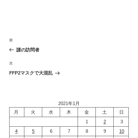
投
前
前
稿
の
謎の訪問者
ナ
投
ビ
稿
次
次
ゲ
の
FFP2マスクで大混乱
投
ー
稿
シ
ョ
2021年1月
ン
月
火
水
木
金
土
日
1
2
3
4
5
6
7
8
9
10