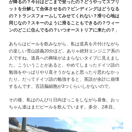
が降るの？今日はどこまで登ったの？どうやってスプリ
ットを分解して合体させるの？ビンディングはどうなる
の？トランスフォームしてみせてくれない？滑り心地は
同じなの？スキーのように滑ることもできるの？ウィー
ンのどこに住んでるの？いつオーストリアに来たの？
」
あちらはビールを飲みながら、私は道具を片付けながら
の楽しい雪山談義20分ほど。ありゃ絶対エンジニア系の
人ですね。道具への興味が止まらないタイプに見えまし
た。こういうことがあると、やめてしまったドイツ語の
勉強をやっぱりやり直そうかなぁと思ったり思わなかっ
たり。だってドイツ語の勉強すると、英語が余計に崩壊
するんです。言語脳細胞が3つくらいしかないので。
その後、私はのんびり日向ぼっこをしながら昼食。おっ
ちゃん達はまだビールを飲んでいます。多分、2本目。