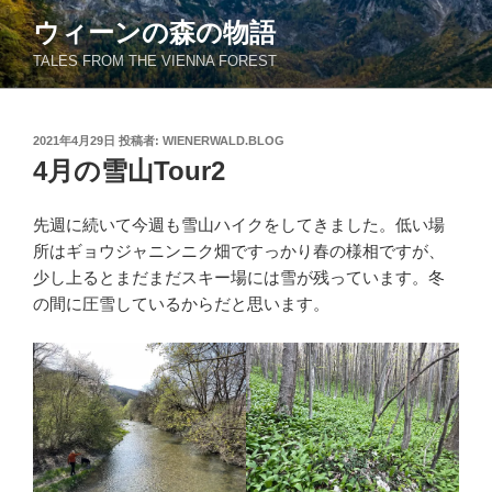
コ
ウィーンの森の物語
ン
TALES FROM THE VIENNA FOREST
テ
ン
ツ
投
2021年4月29日
投稿者:
WIENERWALD.BLOG
へ
稿
4月の雪山Tour2
ス
日:
キ
ッ
先週に続いて今週も雪山ハイクをしてきました。低い場
プ
所はギョウジャニンニク畑ですっかり春の様相ですが、
少し上るとまだまだスキー場には雪が残っています。冬
の間に圧雪しているからだと思います。