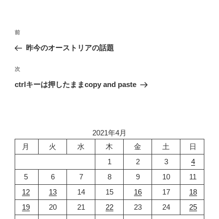
投
前
前
稿
の
昨今のオーストリアの話題
ナ
投
ビ
稿
次
次
ゲ
の
ctrlキーは押したままcopy and paste
投
ー
稿
シ
ョ
2021年4月
ン
月
火
水
木
金
土
日
1
2
3
4
5
6
7
8
9
10
11
12
13
14
15
16
17
18
19
20
21
22
23
24
25