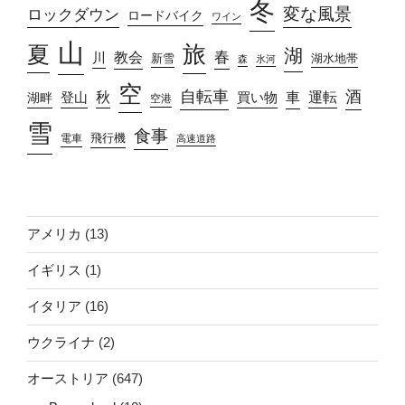
冬
変な風景
ロックダウン
ロードバイク
ワイン
山
旅
夏
湖
春
教会
川
新雪
湖水地帯
森
氷河
空
自転車
酒
車
運転
秋
買い物
湖畔
登山
空港
雪
食事
飛行機
電車
高速道路
アメリカ
(13)
イギリス
(1)
イタリア
(16)
ウクライナ
(2)
オーストリア
(647)