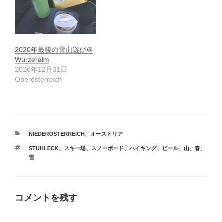
2020年最後の雪山遊び＠
Wurzeralm
2020年12月31日
Oberösterreich
カ
NIEDERÖSTERREICH
、
オーストリア
テ
タ
STUHLECK
、
スキー場
、
スノーボード
、
ハイキング
、
ビール
、
山
、
春
、
ゴ
グ
雪
リ
ー
コメントを残す