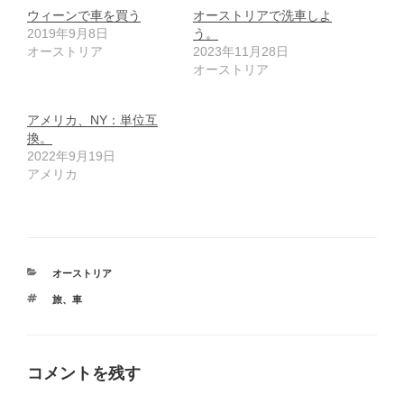
ウィーンで車を買う
オーストリアで洗車しよ
2019年9月8日
う。
オーストリア
2023年11月28日
オーストリア
アメリカ、NY：単位互
換。
2022年9月19日
アメリカ
カ
オーストリア
テ
タ
旅
、
車
ゴ
グ
リ
ー
コメントを残す