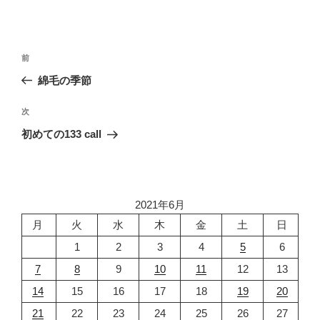
投
前
前
稿
の
綿毛の季節
ナ
投
ビ
稿
次
次
ゲ
の
初めての133 call
投
ー
稿
シ
ョ
2021年6月
ン
月
火
水
木
金
土
日
1
2
3
4
5
6
7
8
9
10
11
12
13
14
15
16
17
18
19
20
21
22
23
24
25
26
27