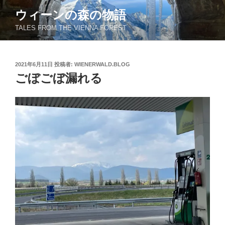
コ
ウィーンの森の物語
ン
TALES FROM THE VIENNA FOREST
テ
ン
ツ
投
2021年6月11日
投稿者:
WIENERWALD.BLOG
へ
稿
ごぼごぼ漏れる
ス
日:
キ
ッ
プ