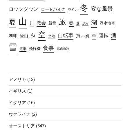
冬
変な風景
ロックダウン
ロードバイク
ワイン
山
旅
夏
湖
春
教会
川
新雪
湖水地帯
森
氷河
空
自転車
酒
車
運転
秋
買い物
湖畔
登山
空港
雪
食事
飛行機
電車
高速道路
アメリカ
(13)
イギリス
(1)
イタリア
(16)
ウクライナ
(2)
オーストリア
(647)