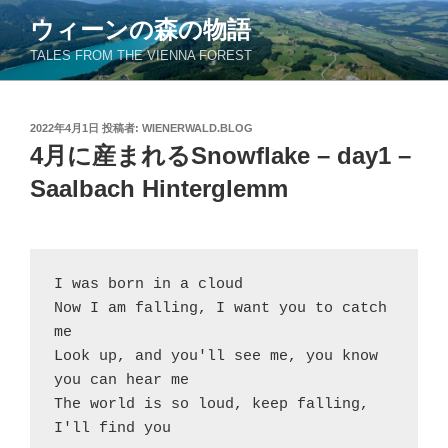
コ
ウィーンの森の物語
ン
TALES FROM THE VIENNA FOREST
テ
ン
ツ
投
2022年4月1日
投稿者:
WIENERWALD.BLOG
へ
稿
4月に産まれるSnowflake – day1 –
ス
日:
キ
Saalbach Hinterglemm
ッ
プ
I was born in a cloud

Now I am falling, I want you to catch 
me

Look up, and you'll see me, you know 
you can hear me

The world is so loud, keep falling, 
I'll find you