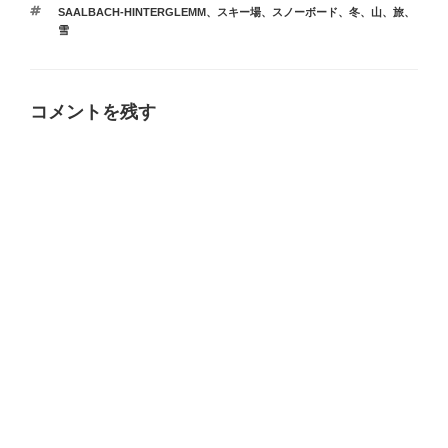
テ
タ
SAALBACH-HINTERGLEMM
、
スキー場
、
スノーボード
、
冬
、
山
、
旅
、
ゴ
グ
雪
リ
ー
コメントを残す