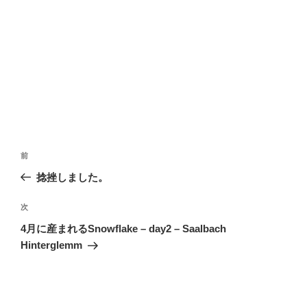
投
前
前
稿
の
捻挫しました。
ナ
投
ビ
稿
次
次
ゲ
の
4月に産まれるSnowflake – day2 – Saalbach
投
ー
Hinterglemm
稿
シ
ョ
ン