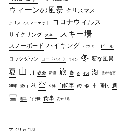
Salzkammergut
Wienerwald
ウィーンの風景
クリスマス
コロナウィルス
クリスマスマーケット
スキー場
サイクリング
スキー
ハイキング
スノーボード
ビール
パウダー
冬
変な風景
ロックダウン
ロードバイク
ワイン
山
旅
夏
湖
春
教会
川
新雪
湖水地帯
森
氷河
空
自転車
酒
車
運転
秋
買い物
湖畔
登山
空港
雪
食事
飛行機
電車
高速道路
アメリカ
(13)