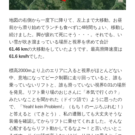
地図の右側から一度下に降りて、左上まで大移動。お昼
前から滑り始めてランチも食べずに4時間ちょい、移動し
続けました。脚が疲れて死にそう・・・。それでも、い
い雪が吹き溜まっている場所と視界を求めて合計
61.46
km
の大移動をしていたようです。最高滑降速度は
61.6
km/h
でした。
標高2000mより上のエリアに入ると視界がほとんどない
中、意地になってピーク制覇に走り回っていると、誰も
乗っていないリフトと、誰も滑っていない視界0.01の場所
を発見。リフト乗り場のおじさんに「本気で行くの？」
みたいなことを聞かれた（ドイツ語で）ように思ったの
で、「Yeah! kein Problem!」（もち！のーぷろぶれむ！）
と答えると（てきとう）、私の遭難しても大丈夫そうな
装備を確認してからリフトに乗せてくれました。そんな
心配するならリフト動かしてるなよ〜！と言いたいとこ