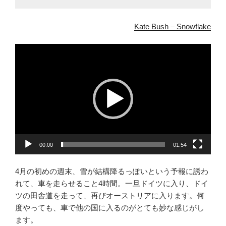
Kate Bush – Snowflake
動
画
プ
レ
ー
ヤ
ー
00:00
01:54
4月の初めの週末、雪が結構降るっぽいという予報に誘わ
れて、車を走らせること4時間。一旦ドイツに入り、ドイ
ツの田舎道を走って、再びオーストリアに入ります。何
度やっても、車で他の国に入るのがとても妙な感じがし
ます。