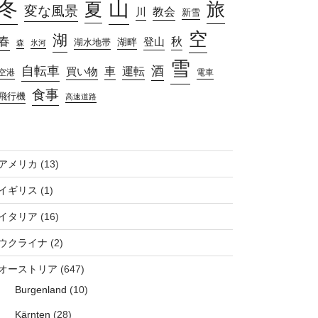
山
冬
旅
夏
変な風景
教会
川
新雪
空
湖
春
秋
湖畔
登山
湖水地帯
森
氷河
雪
自転車
酒
車
運転
買い物
空港
電車
食事
飛行機
高速道路
アメリカ
(13)
イギリス
(1)
イタリア
(16)
ウクライナ
(2)
オーストリア
(647)
Burgenland
(10)
Kärnten
(28)