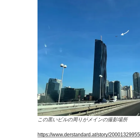
この黒いビルの周りがメインの撮影場所
https://www.derstandard.at/story/200013299552