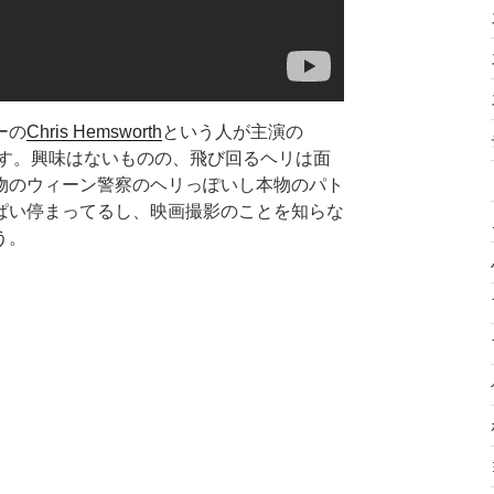
ーの
Chris Hemsworth
という人が主演の
弾だそうです。興味はないものの、飛び回るヘリは面
物のウィーン警察のヘリっぽいし本物のパト
ぱい停まってるし、映画撮影のことを知らな
う。