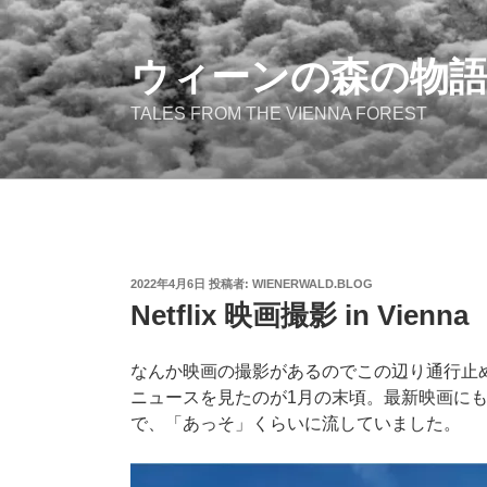
コ
ン
テ
ウィーンの森の物
ン
TALES FROM THE VIENNA FOREST
ツ
へ
ス
キ
ッ
プ
投
2022年4月6日
投稿者:
WIENERWALD.BLOG
稿
Netflix 映画撮影 in Vienna
日:
なんか映画の撮影があるのでこの辺り通行止
ニュースを見たのが1月の末頃。最新映画に
で、「あっそ」くらいに流していました。