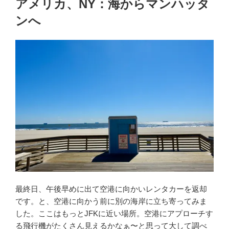
アメリカ、NY：海からマンハッタ
日:
ンへ
最終日、午後早めに出て空港に向かいレンタカーを返却
です。と、空港に向かう前に別の海岸に立ち寄ってみま
した。ここはもっとJFKに近い場所。空港にアプローチす
る飛行機がたくさん見えるかなぁ〜と思って大して調べ