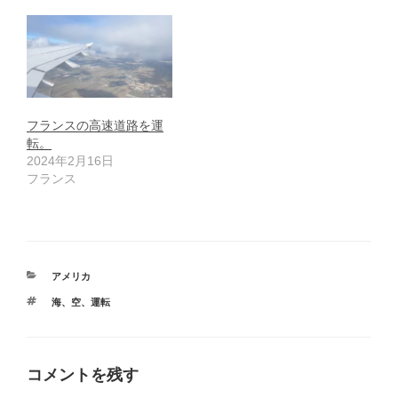
フランスの高速道路を運
転。
2024年2月16日
フランス
カ
アメリカ
テ
タ
海
、
空
、
運転
ゴ
グ
リ
ー
コメントを残す