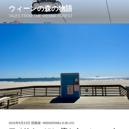
コ
ウィーンの森の物語
ン
TALES FROM THE VIENNA FOREST
テ
ン
ツ
へ
ス
キ
ッ
プ
投
2022年9月23日
投稿者:
WIENERWALD.BLOG
稿