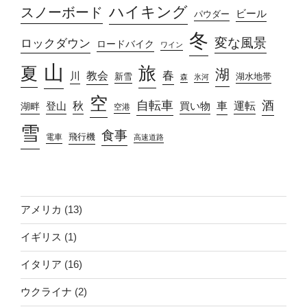
ハイキング
スノーボード
ビール
パウダー
冬
変な風景
ロックダウン
ロードバイク
ワイン
山
旅
夏
湖
春
教会
川
新雪
湖水地帯
森
氷河
空
自転車
酒
車
運転
秋
買い物
湖畔
登山
空港
雪
食事
飛行機
電車
高速道路
アメリカ
(13)
イギリス
(1)
イタリア
(16)
ウクライナ
(2)