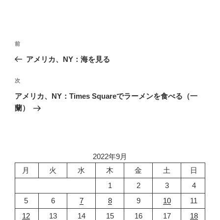
投
前
前
稿
の
アメリカ、NY：海を見る
ナ
投
ビ
稿
次
次
ゲ
の
アメリカ、NY：Times Squareでラーメンを食べる（一
投
ー
蘭）
稿
シ
ョ
ン
2022年9月
月
火
水
木
金
土
日
1
2
3
4
5
6
7
8
9
10
11
12
13
14
15
16
17
18