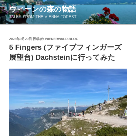
コ
ウィーンの森の物語
ン
TALES FROM THE VIENNA FOREST
テ
ン
ツ
投
2023年9月20日
投稿者:
WIENERWALD.BLOG
へ
稿
5 Fingers (ファイブフィンガーズ
ス
日:
キ
展望台) Dachsteinに行ってみた
ッ
プ