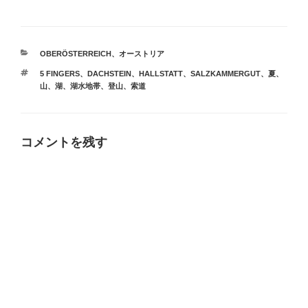
カ
OBERÖSTERREICH
、
オーストリア
テ
タ
5 FINGERS
、
DACHSTEIN
、
HALLSTATT
、
SALZKAMMERGUT
、
夏
、
ゴ
グ
山
、
湖
、
湖水地帯
、
登山
、
索道
リ
ー
コメントを残す