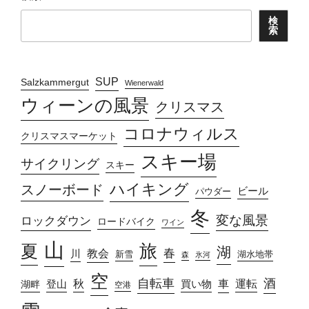
検
索
SUP
Salzkammergut
Wienerwald
ウィーンの風景
クリスマス
コロナウィルス
クリスマスマーケット
スキー場
サイクリング
スキー
ハイキング
スノーボード
ビール
パウダー
冬
変な風景
ロックダウン
ロードバイク
ワイン
山
旅
夏
湖
春
教会
川
新雪
湖水地帯
森
氷河
空
自転車
酒
車
運転
秋
買い物
湖畔
登山
空港