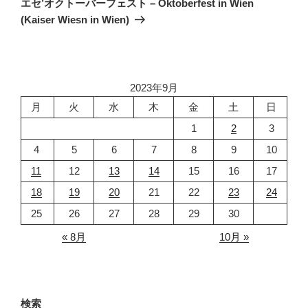
ー
エセ’オクトーバーフェスト – Oktoberfest in Wien
投
シ
(Kaiser Wiesn in Wien)
稿
ョ
ン
2023年9月
月
火
水
木
金
土
日
1
2
3
4
5
6
7
8
9
10
11
12
13
14
15
16
17
18
19
20
21
22
23
24
25
26
27
28
29
30
« 8月
10月 »
検索