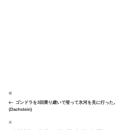
投
前
前
稿
の
ゴンドラを3回乗り継いで登って氷河を見に行った。
ナ
投
(Dachstein)
ビ
稿
ゲ
次
次
の