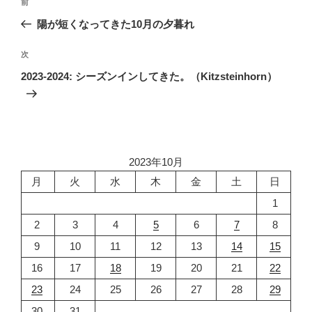
前
前
稿
の
陽が短くなってきた10月の夕暮れ
ナ
投
ビ
稿
次
次
ゲ
の
2023-2024: シーズンインしてきた。（Kitzsteinhorn）
投
ー
稿
シ
ョ
ン
2023年10月
月
火
水
木
金
土
日
1
2
3
4
5
6
7
8
9
10
11
12
13
14
15
16
17
18
19
20
21
22
23
24
25
26
27
28
29
30
31