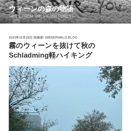
コ
ウィーンの森の物語
ン
TALES FROM THE VIENNA FOREST
テ
ン
ツ
投
2023年10月29日
投稿者:
WIENERWALD.BLOG
へ
稿
霧のウィーンを抜けて秋の
ス
日:
キ
Schladming軽ハイキング
ッ
プ