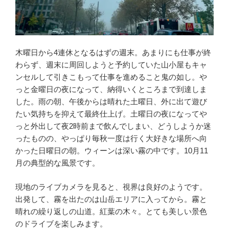
木曜日から4連休となるはずの週末。あまりにも仕事が終
わらず、週末に周回しようと予約していた山小屋もキャ
ンセルして引きこもって仕事を進めること鬼の如し。や
っと金曜日の夜になって、納得いくところまで到達しま
した。雨の朝、午後からは晴れた土曜日、外に出て遊び
たい気持ちを抑えて最終仕上げ。土曜日の夜になってや
っと外出して夜2時前まで飲んでしまい、どうしようか迷
ったものの、やっぱり毎秋一度は行く大好きな場所へ向
かった日曜日の朝。ウィーンは深い霧の中です。10月11
月の典型的な風景です。
現地のライブカメラを見ると、視界は良好のようです。
出発して、霧を出たのは山岳エリアに入ってから。霧と
晴れの繰り返しの山道。紅葉の木々。とても美しい景色
のドライブを楽しみます。