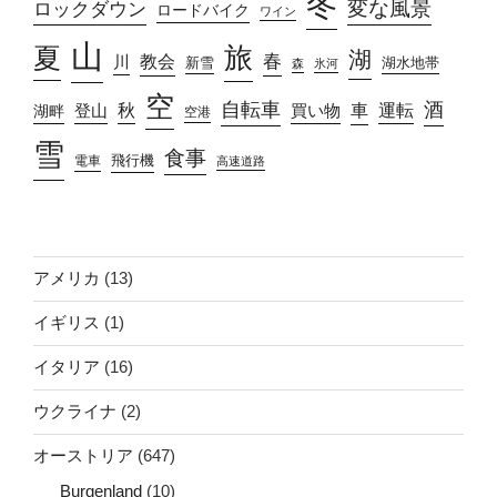
冬
変な風景
ロックダウン
ロードバイク
ワイン
山
旅
夏
湖
春
教会
川
新雪
湖水地帯
森
氷河
空
自転車
酒
車
運転
秋
買い物
湖畔
登山
空港
雪
食事
飛行機
電車
高速道路
アメリカ
(13)
イギリス
(1)
イタリア
(16)
ウクライナ
(2)
オーストリア
(647)
Burgenland
(10)