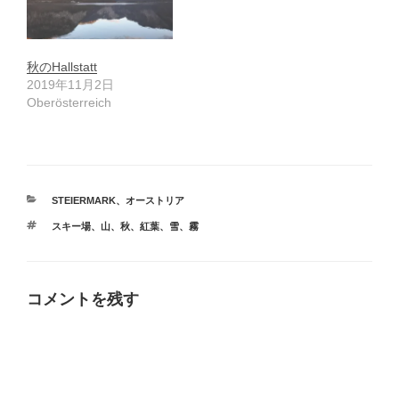
秋のHallstatt
2019年11月2日
Oberösterreich
カ
STEIERMARK
、
オーストリア
テ
タ
スキー場
、
山
、
秋
、
紅葉
、
雪
、
霧
ゴ
グ
リ
ー
コメントを残す