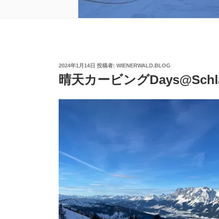
投
2024年1月14日
投稿者:
WIENERWALD.BLOG
稿
晴天カービングDays@Schla
日: