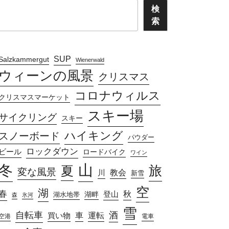
検
索
SUP
Salzkammergut
Wienerwald
ウィーンの風景
クリスマス
コロナウィルス
クリスマスマーケット
スキー場
サイクリング
スキー
ハイキング
スノーボード
パウダー
ロックダウン
ビール
ロードバイク
ワイン
山
冬
旅
夏
変な風景
教会
川
新雪
空
湖
春
秋
湖畔
登山
湖水地帯
森
氷河
雪
自転車
酒
車
運転
買い物
空港
電車