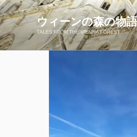
コ
ン
テ
ウィーンの森の物
ン
TALES FROM THE VIENNA FOREST
ツ
へ
ス
キ
ッ
プ