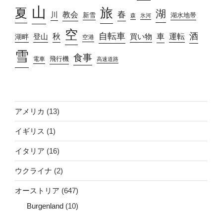
山
旅
夏
湖
春
教会
川
新雪
湖水地帯
森
氷河
空
自転車
酒
車
運転
秋
買い物
湖畔
登山
空港
雪
食事
飛行機
電車
高速道路
アメリカ
(13)
イギリス
(1)
イタリア
(16)
ウクライナ
(2)
オーストリア
(647)
Burgenland
(10)