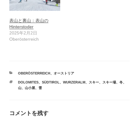
表山と裏山：表山の
Hinterstoder
2025年2月2日
Oberösterreich
カ
OBERÖSTERREICH
、
オーストリア
テ
タ
DOLOMITES
、
SÜDTIROL
、
WURZERALM
、
スキー
、
スキー場
、
冬
、
ゴ
グ
山
、
山小屋
、
雪
リ
ー
コメントを残す