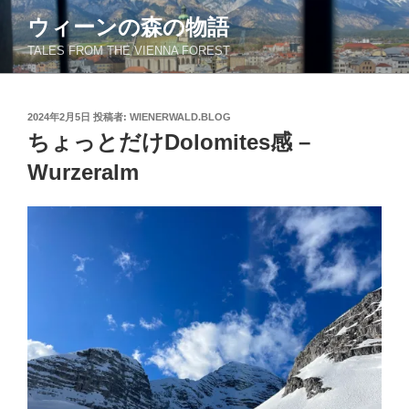
コ
ウィーンの森の物語
ン
TALES FROM THE VIENNA FOREST
テ
ン
ツ
投
2024年2月5日
投稿者:
WIENERWALD.BLOG
へ
稿
ちょっとだけDolomites感 –
ス
日:
キ
Wurzeralm
ッ
プ