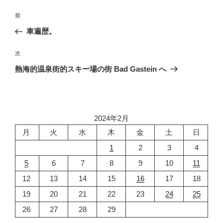
投
前
前
稿
の
車遍歴。
ナ
投
ビ
稿
次
次
ゲ
の
熱海的温泉街的スキー場の街 Bad Gastein へ
投
ー
稿
シ
ョ
2024年2月
ン
月
火
水
木
金
土
日
1
2
3
4
5
6
7
8
9
10
11
12
13
14
15
16
17
18
19
20
21
22
23
24
25
26
27
28
29