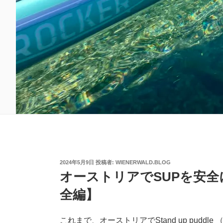
投
2024年5月9日
投稿者:
WIENERWALD.BLOG
稿
オーストリアでSUPを安
日:
全編】
これまで、オーストリアでStand up pudd