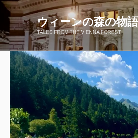
コ
ン
テ
ウィーンの森の物
ン
TALES FROM THE VIENNA FOREST
ツ
へ
ス
キ
ッ
プ