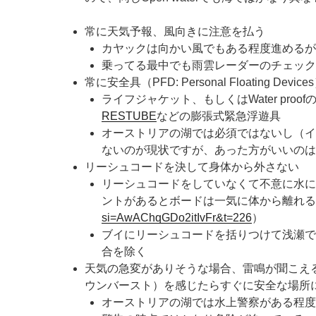
常に天気予報、風向きに注意を払う
カヤックは向かい風でもある程度進めるが
乗ってる最中でも雨雲レーダーのチェック
常に安全具（PFD: Personal Floating Dev
ライフジャケット、もしくはWater pro
RESTUBE
などの膨張式緊急浮遊具
オーストリアの湖では必須ではないし（イ
ないのが現状ですが、あった方がいいのは
リーシュコードを決して身体から外さない
リーシュコードをしていなくて不意に水に
ントがあるとボードは一気に体から離れる（
si=AwAChqGDo2itIvFr&t=226
）
ブイにリーシュコードを括りつけて浅瀬で
合を除く
天気の急変がありそうな場合、雷鳴が聞こえ
ウンバースト）を感じたらすぐに安全な場所
オーストリアの湖では水上警察がある程度