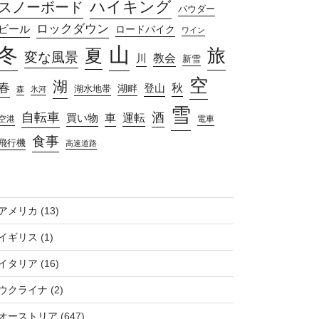
ハイキング
スノーボード
パウダー
ロックダウン
ビール
ロードバイク
ワイン
山
冬
旅
夏
変な風景
教会
川
新雪
空
湖
春
秋
湖畔
登山
湖水地帯
森
氷河
雪
自転車
酒
車
運転
買い物
空港
電車
食事
飛行機
高速道路
アメリカ
(13)
イギリス
(1)
イタリア
(16)
ウクライナ
(2)
オーストリア
(647)