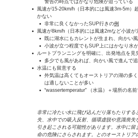
警告の時点ではかなり危険が迫っている
風速が15-20km/h（日本的には風速3m-5
かない
非常に良くなかったSUP行きの
例
風速が8km/h（日本的には風速2mなど小波
既に湖水にもカレントが生まれ、向かい風
小波が立つ程度でもSUP上にはかなり水
ルートプランニングを明確に、出発地点を見
多少でも風があれば、向かい風で進んで追
水温にも留意する
外気温は高くてもオーストリアの湖の多く
は適しないことが多い
“wassertemperatur” （水温）＋場
非常に冷たい水に飛び込んだり落ちたりする
失、水中での吸入反射、循環虚脱や意識喪失
引き起こされる可能性があります。水中に留
命の危険にさらされます。とのオーストリア