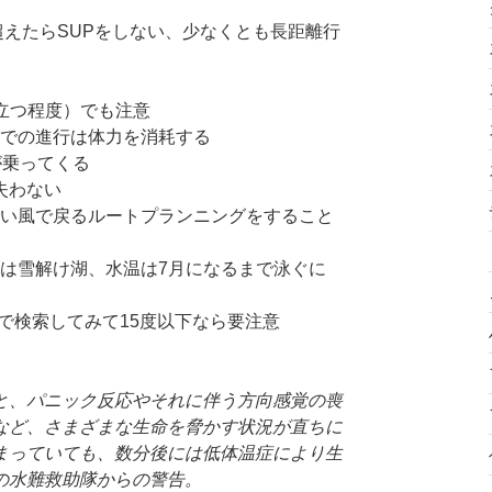
m）超えたらSUPをしない、少なくとも長距離行
が立つ程度）でも注意
での進行は体力を消耗する
が乗ってくる
失わない
い風で戻るルートプランニングをすること
は雪解け湖、水温は7月になるまで泳ぐに
所の名前で検索してみて15度以下なら要注意
と、パニック反応やそれに伴う方向感覚の喪
など、さまざまな生命を脅かす状況が直ちに
まっていても、数分後には低体温症により生
の水難救助隊からの警告。