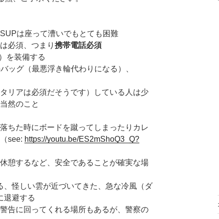
SUPは座って漕いでもとても困難
は必須、つまり
携帯電話必須
ices）を装備する
ofのバッグ（最悪浮き輪代わりになる）、
タリアは必須だそうです）している人は少
当然のこと
落ちた時にボードを蹴ってしまったりカレ
see:
https://youtu.be/ES2mShoQ3_Q?
休憩するなど、安全であることが確実な場
る、怪しい雲が近づいてきた、急な冷風（ダ
に退避する
警告に回ってくれる場所もあるが、警察の