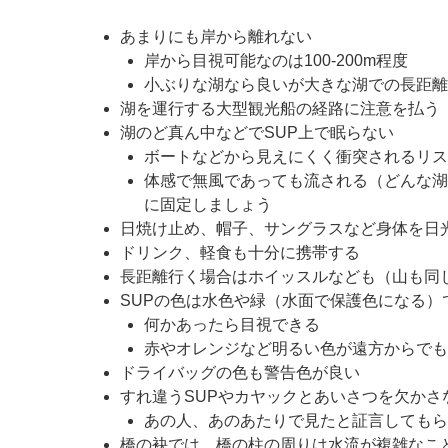
あまりにも岸から離れない
岸から目視可能なのは100-200m程度
小ぶりな湖なら良いが大きな湖での長距離
湖を運行する大型観光船の経路に注意を払う
湖のど真ん中などでSUP上で眠らない
ボートなどから見えにくく衝突されるリス
体感で無風であっても流される（どんな湖
に固定しましょう
日焼け止め、帽子、サングラスなど身体を日
ドリンク、軽食も十分に携帯する
長距離行く場合はホイッスルなども（山も同
SUPの色は水色や緑（水面で保護色になる）
何かあったら目視できる
赤やオレンジなど明るい色が遠方からでも
ドライバッグの色も警告色が良い
すれ違うSUPやカヤックとあいさつを欠かさ
あの人、あのあたりで見たと証言してもら
橋の袂では、橋の柱の周りは水流が複雑なこ