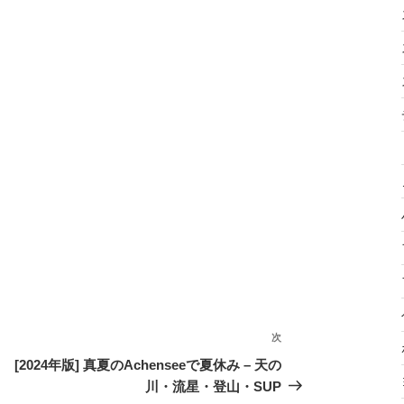
次
次
の
[2024年版] 真夏のAchenseeで夏休み – 天の
投
川・流星・登山・SUP