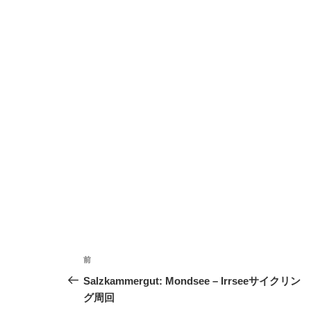
投
前
前
稿
の
Salzkammergut: Mondsee – Irrseeサイクリン
投
グ周回
ナ