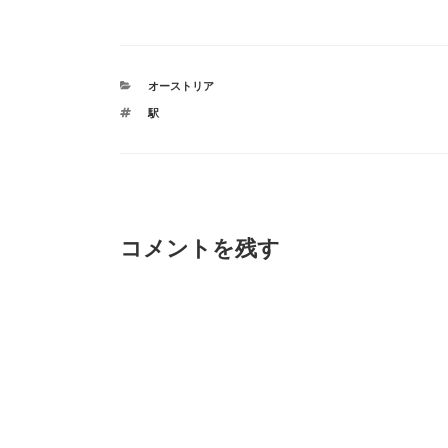
カ
オーストリア
テ
タ
駅
ゴ
グ
リ
ー
コメントを残す