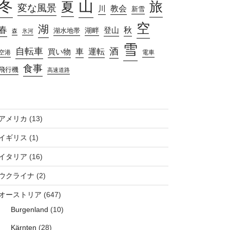
山
冬
旅
夏
変な風景
教会
川
新雪
空
湖
春
秋
湖畔
登山
湖水地帯
森
氷河
雪
自転車
酒
車
運転
買い物
空港
電車
食事
飛行機
高速道路
アメリカ
(13)
イギリス
(1)
イタリア
(16)
ウクライナ
(2)
オーストリア
(647)
Burgenland
(10)
Kärnten
(28)