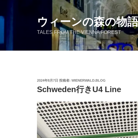
コ
ン
テ
ウィーンの森の物
ン
TALES FROM THE VIENNA FOREST
ツ
へ
ス
キ
ッ
プ
投
2024年8月7日
投稿者:
WIENERWALD.BLOG
稿
Schweden行きU4 Line
日: