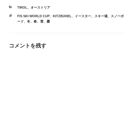
カ
TIROL
、
オーストリア
テ
タ
FIS SKI WORLD CUP
、
KITZBÜHEL
、
イースター
、
スキー場
、
スノーボ
ゴ
グ
ード
、
冬
、
春
、
雪
、
霧
リ
ー
コメントを残す