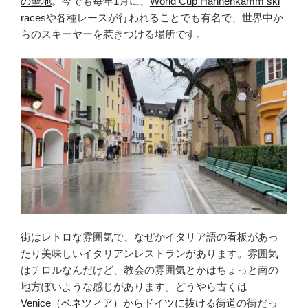
の聖地
。今でも毎年1月に、
World Cup Hahnenkamm ski
races
や各種レースが行われることでも有名で、世界中か
らのスキーヤーを惹きつける場所です。
街はレトロな雰囲気で、なぜかイタリア語の看板があっ
たり美味しいイタリアンレストランがあります。雰囲気
はチロルなんだけど、教会の雰囲気とかはちょっと南の
地方ぽいような感じがあります。どうやら古くは
Venice（ベネツィア）からドイツに抜ける街道
の街だっ