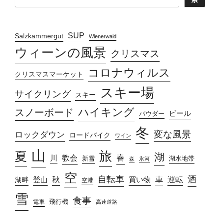
SUP
Salzkammergut
Wienerwald
ウィーンの風景
クリスマス
コロナウィルス
クリスマスマーケット
スキー場
サイクリング
スキー
ハイキング
スノーボード
ビール
パウダー
冬
変な風景
ロックダウン
ロードバイク
ワイン
山
旅
夏
湖
春
教会
川
新雪
湖水地帯
森
氷河
空
自転車
酒
車
運転
秋
買い物
湖畔
登山
空港
雪
食事
飛行機
電車
高速道路