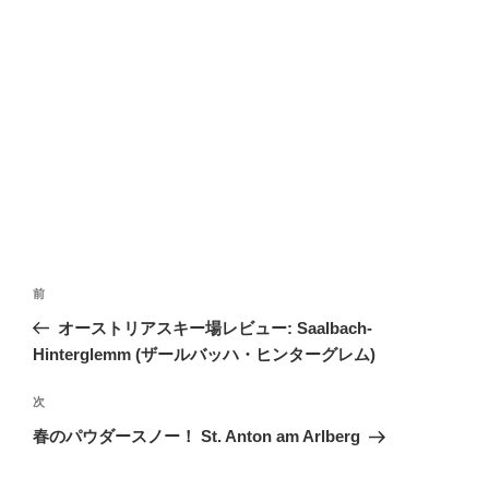
投
前
前
稿
の
オーストリアスキー場レビュー: Saalbach-
ナ
投
Hinterglemm (ザールバッハ・ヒンターグレム)
ビ
稿
ゲ
次
次
の
ー
春のパウダースノー！ St. Anton am Arlberg
投
シ
稿