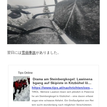
翌日には
雪崩事故
がありました。
Tips Online
Drama am Steinbergkogel: Lawinena
bgang auf Skipiste in Kitzbühel löst
Großein...
https://www.tips.at/nachrichten/oesterreich/oesterreich-welt/679587-drama-am-steinbergkogel-lawinenabgang-auf-skipiste-in-kitzbuehel-loest-grosseinsatz-aus
TIROL. Mehrere Lawinen lösen sich plötzlich in Pistennä
he am Steinbergkogel in Kitzbühel – eine davon erfasst
sogar eine schwarze Abfahrt. Ein Großaufgebot von Ret
tern sucht stundenlang nach möglichen Verschütteten.