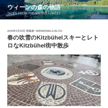
コ
ウィーンの森の物語
ン
TALES FROM THE VIENNA FOREST
テ
ン
ツ
投
2025年3月29日
投稿者:
WIENERWALD.BLOG
へ
稿
春の吹雪のKitzbühelスキーとレト
ス
日:
キ
ロなKitzbühel街中散歩
ッ
プ