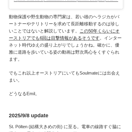
動物保護や野生動物の専門家は、若い雄のヘラジカがパ
ートナーやテリトリーを求めて長距離移動するのは珍し
いことではないと解説しています。
この50年くらいに
オ
ーストリアでも
6回は目撃情報があるそうです
。インター
ネット時代ゆえの盛り上がりでしょうかね。確かに、優
雅に道路を歩いている姿の動画は野次馬心をくすぐられ
ます。
でもこれ以上オーストリアにいてもSoulmateには出会え
まい。
どうなるEmil。
2025/9/8 update
St. Pölten (結構大きめの街) に至る。電車の線路すぐ脇に