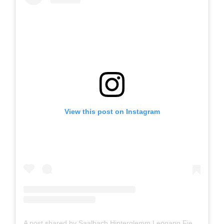
View this post on Instagram
A post shared by Saalbach Hinterglemm Leogang Fieberbrunn (@home_of_laessig)