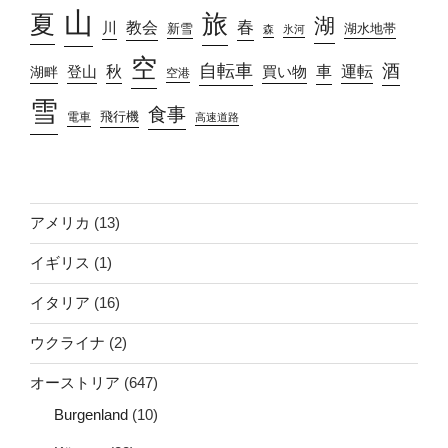
山
旅
夏
湖
春
教会
川
新雪
湖水地帯
森
氷河
空
自転車
酒
車
運転
秋
買い物
湖畔
登山
空港
雪
食事
飛行機
電車
高速道路
アメリカ
(13)
イギリス
(1)
イタリア
(16)
ウクライナ
(2)
オーストリア
(647)
Burgenland
(10)