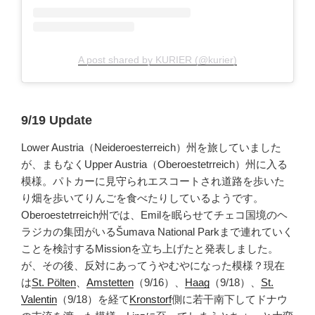
A post shared by KURIER (@kurier)
9/19 Update
Lower Austria（Neideroesterreich）州を旅していました
が、まもなくUpper Austria（Oberoestetrreich）州に入る
模様。パトカーに見守られエスコートされ道路を歩いた
り畑を歩いてりんごを食べたりしているようです。
Oberoestetrreich州では、Emilを眠らせてチェコ国境のヘ
ラジカの集団がいるŠumava National Parkまで連れていく
ことを検討するMissionを立ち上げたと発表しました。
が、その後、反対にあってうやむやになった模様？現在
は
St. Pölten
、
Amstetten
（9/16）、
Haag
（9/18）、
St.
Valentin
（9/18）を経て
Kronstorf
側に若干南下してドナウ