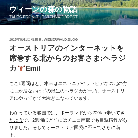
コ
ウィーンの森の物語
ン
TALES FROM THE VIENNA FOREST
テ
ン
ツ
投
2025年9月1日
投稿者:
WIENERWALD.BLOG
へ
稿
オーストリアのインターネットを
ス
日:
キ
席巻する北からのお客さま:ヘラジ
ッ
カ
Emil
プ
ここ1週間ほど、本来はエストニアやラトビアなの北の方
にしか居ないはずの野生のヘラジカが一頭、オーストリ
アにやってきて大騒ぎになっています。
わかっている範囲では、
ポーランドから200km歩いてき
たよう
で、2週間ほど前にはチェコ南部でも目撃情報があ
りました。そして
オーストリア国境に至ってさらに南
下
。