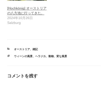
[Hochkönig] オーストリア
の八方池に行ってきた。
2024年10月26日
Salzburg
カ
オーストリア
、
雑記
テ
タ
ウィーンの風景
、
ヘラジカ
、
動物
、
変な風景
ゴ
グ
リ
ー
コメントを残す