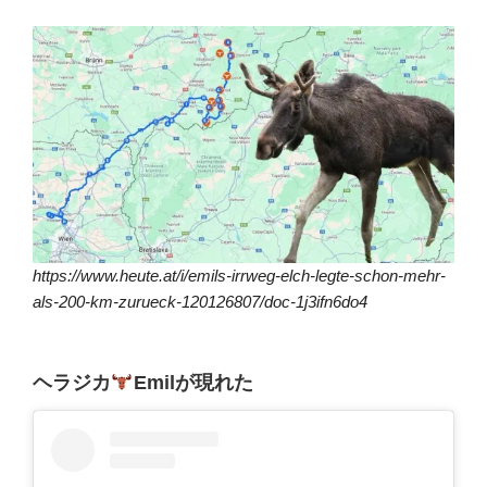
https://www.heute.at/i/emils-irrweg-elch-legte-schon-mehr-
als-200-km-zurueck-120126807/doc-1j3ifn6do4
ヘラジカ
Emilが現れた