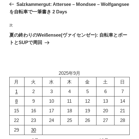
の
Salzkammergut: Attersee – Mondsee – Wolfgangsee
ナ
投
を自転車で一筆書き 2 Days
ビ
稿
ゲ
次
次
の
ー
夏の終わりのWeißensee(ヴァイセンゼー): 自転車とボー
投
シ
トとSUPで周回
稿
ョ
ン
2025年9月
月
火
水
木
金
土
日
1
2
3
4
5
6
7
8
9
10
11
12
13
14
15
16
17
18
19
20
21
22
23
24
25
26
27
28
29
30