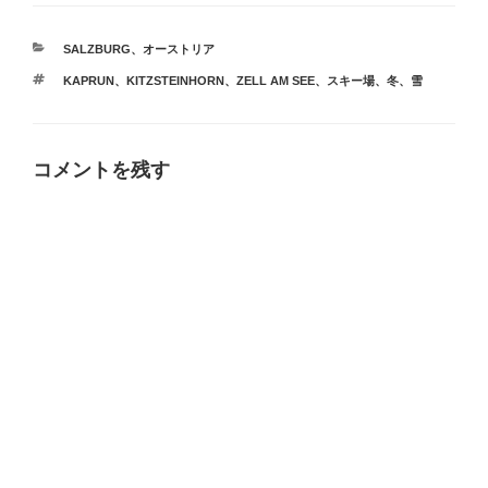
カ
SALZBURG
、
オーストリア
テ
タ
KAPRUN
、
KITZSTEINHORN
、
ZELL AM SEE
、
スキー場
、
冬
、
雪
ゴ
グ
リ
ー
コメントを残す