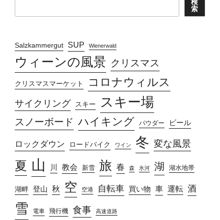
検
索
SUP
Salzkammergut
Wienerwald
ウィーンの風景
クリスマス
コロナウィルス
クリスマスマーケット
スキー場
サイクリング
スキー
ハイキング
スノーボード
ビール
パウダー
冬
変な風景
ロックダウン
ロードバイク
ワイン
山
旅
夏
湖
春
教会
川
新雪
湖水地帯
森
氷河
空
自転車
酒
車
運転
秋
買い物
湖畔
登山
空港
雪
食事
飛行機
電車
高速道路