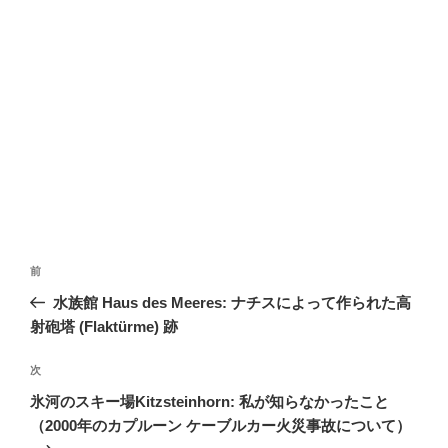
投
前
前
稿
の
水族館 Haus des Meeres: ナチスによって作られた高
ナ
投
射砲塔 (Flaktürme) 跡
ビ
稿
ゲ
次
次
の
ー
氷河のスキー場Kitzsteinhorn: 私が知らなかったこと
投
シ
（2000年のカプルーン ケーブルカー火災事故について）
稿