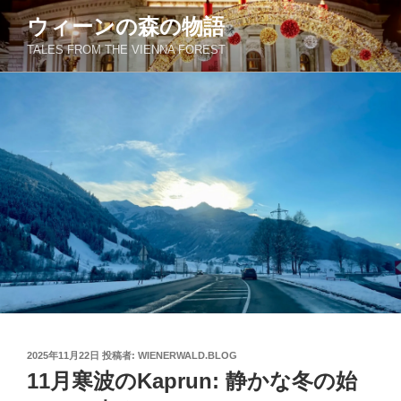
コ
ウィーンの森の物語
ン
TALES FROM THE VIENNA FOREST
テ
ン
ツ
へ
ス
キ
ッ
プ
投
2025年11月22日
投稿者:
WIENERWALD.BLOG
稿
11月寒波のKaprun: 静かな冬の始
日: