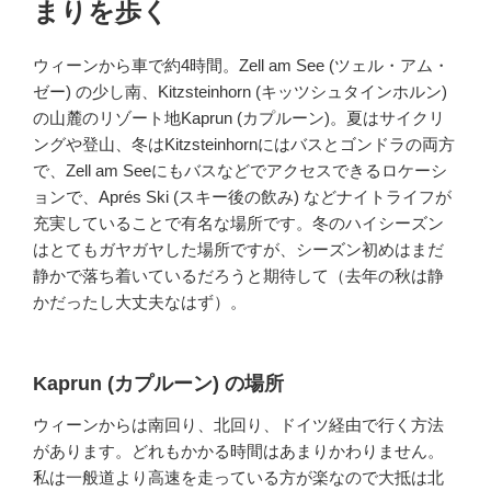
まりを歩く
ウィーンから車で約4時間。Zell am See (ツェル・アム・
ゼー) の少し南、Kitzsteinhorn (キッツシュタインホルン)
の山麓のリゾート地Kaprun (カプルーン)。夏はサイクリ
ングや登山、冬はKitzsteinhornにはバスとゴンドラの両方
で、Zell am Seeにもバスなどでアクセスできるロケーシ
ョンで、Aprés Ski (スキー後の飲み) などナイトライフが
充実していることで有名な場所です。冬のハイシーズン
はとてもガヤガヤした場所ですが、シーズン初めはまだ
静かで落ち着いているだろうと期待して（去年の秋は静
かだったし大丈夫なはず）。
Kaprun (カプルーン) の場所
ウィーンからは南回り、北回り、ドイツ経由で行く方法
があります。どれもかかる時間はあまりかわりません。
私は一般道より高速を走っている方が楽なので大抵は北