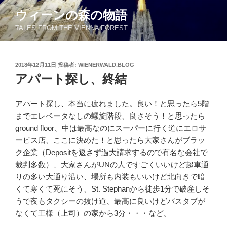
コ
ウィーンの森の物語
ン
TALES FROM THE VIENNA FOREST
テ
ン
ツ
投
2018年12月11日
投稿者:
WIENERWALD.BLOG
へ
稿
アパート探し、終結
ス
日:
キ
ッ
アパート探し、本当に疲れました。良い！と思ったら5階
プ
までエレベータなしの螺旋階段、良さそう！と思ったら
ground floor、中は最高なのにスーパーに行く道にエロサ
ービス店、ここに決めた！と思ったら大家さんがブラッ
ク企業（Depositを返さず過大請求するので有名な会社で
裁判多数）、大家さんがUNの人ですごくいいけど超車通
りの多い大通り沿い、場所も内装もいいけど北向きで暗
くて寒くて死にそう、St. Stephanから徒歩1分で破産しそ
うで夜もタクシーの抜け道、最高に良いけどバスタブが
なくて王様（上司）の家から3分・・・など。