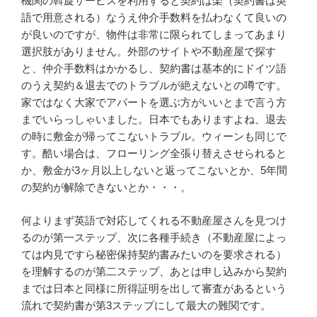
機関の斡旋サービスを利用すると契約は楽（契約書は英
語で用意される）なうえ仲介手数料を払わなくて良いの
が良いのですが、物件は非常に限られてしまってあまり
選択肢がありません。外部のサイトや不動産屋で探す
と、仲介手数料はかかるし、契約書は基本的にドイツ語
のうえ契約＆退去でのトラブルが絶えないとの噂です。
家ではなく大家でアパートを選ぶ方がいいとまで言う方
までいらっしゃいました。日本でもありますよね、退去
の時に敷金が帰ってこないトラブル。ウィーンも同じで
す。酷い場合は、フローリング全張り替えさせられると
か、敷金が3ヶ月以上しないと返ってこないとか、5年間
の契約が解除できないとか・・・。
何よりまず英語で対応してくれる不動産屋さんを見つけ
るのが第一ステップ、次に各種手続き（不動産屋によっ
ては内見ですら秘密保持契約書みたいのを要求される）
を理解するのが第二ステップ、あとは申し込みから契約
までは日本と同様に所得証明を出して審査があるという
流れで契約書が第3ステップにして最大の難関です。