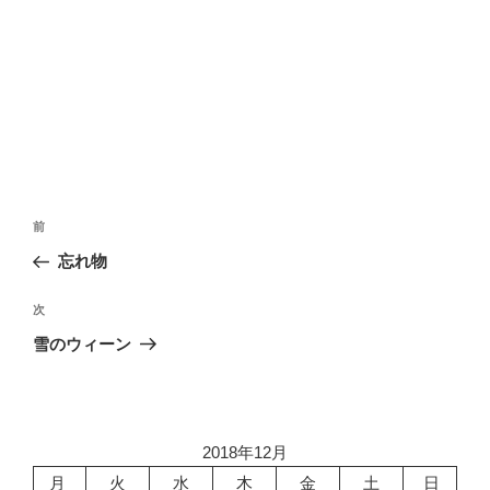
投
前
前
稿
の
忘れ物
ナ
投
ビ
稿
次
次
ゲ
の
雪のウィーン
投
ー
稿
シ
ョ
2018年12月
ン
月
火
水
木
金
土
日