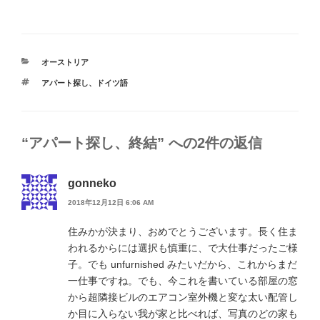
カ
オーストリア
テ
タ
アパート探し
、
ドイツ語
ゴ
グ
リ
ー
“アパート探し、終結” への2件の返信
gonneko
2018年12月12日 6:06 AM
住みかが決まり、おめでとうございます。長く住ま
われるからには選択も慎重に、で大仕事だったご様
子。でも unfurnished みたいだから、これからまだ
一仕事ですね。でも、今これを書いている部屋の窓
から超隣接ビルのエアコン室外機と変な太い配管し
か目に入らない我が家と比べれば、写真のどの家も