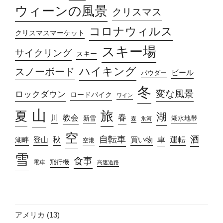
ウィーンの風景
クリスマス
コロナウィルス
クリスマスマーケット
スキー場
サイクリング
スキー
ハイキング
スノーボード
ビール
パウダー
冬
変な風景
ロックダウン
ロードバイク
ワイン
山
旅
夏
湖
春
教会
川
新雪
湖水地帯
森
氷河
空
自転車
酒
車
運転
秋
買い物
湖畔
登山
空港
雪
食事
飛行機
電車
高速道路
アメリカ
(13)