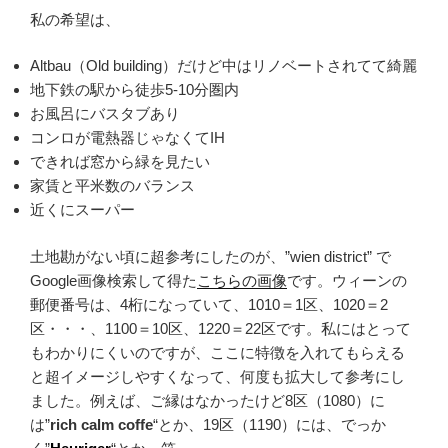
私の希望は、
Altbau（Old building）だけど中はリノベートされてて綺麗
地下鉄の駅から徒歩5-10分圏内
お風呂にバスタブあり
コンロが電熱器じゃなくてIH
できれば窓から緑を見たい
家賃と平米数のバランス
近くにスーパー
土地勘がない頃に超参考にしたのが、”wien district” で
Google画像検索して得た
こちらの画像
です。ウィーンの
郵便番号は、4桁になっていて、1010＝1区、1020＝2
区・・・、1100＝10区、1220＝22区です。私にはとって
もわかりにくいのですが、ここに特徴を入れてもらえる
と超イメージしやすくなって、何度も拡大して参考にし
ました。例えば、ご縁はなかったけど8区（1080）に
は”
rich calm coffe
“とか、19区（1190）には、でっか