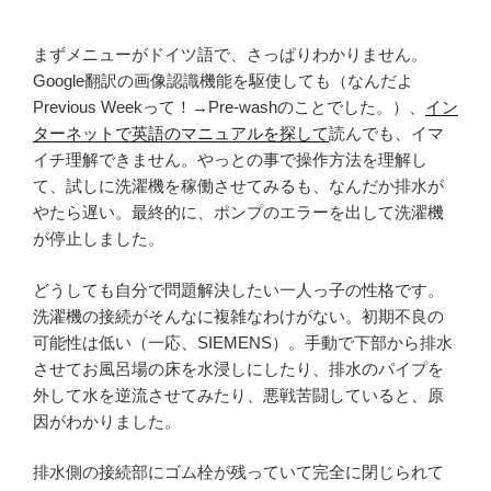
まずメニューがドイツ語で、さっぱりわかりません。
Google翻訳の画像認識機能を駆使しても（なんだよ
Previous Weekって！→Pre-washのことでした。）、
イン
ターネットで英語のマニュアルを探して
読んでも、イマ
イチ理解できません。やっとの事で操作方法を理解し
て、試しに洗濯機を稼働させてみるも、なんだか排水が
やたら遅い。最終的に、ポンプのエラーを出して洗濯機
が停止しました。
どうしても自分で問題解決したい一人っ子の性格です。
洗濯機の接続がそんなに複雑なわけがない。初期不良の
可能性は低い（一応、SIEMENS）。手動で下部から排水
させてお風呂場の床を水浸しにしたり、排水のパイプを
外して水を逆流させてみたり、悪戦苦闘していると、原
因がわかりました。
排水側の接続部にゴム栓が残っていて完全に閉じられて