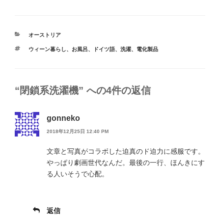
カ
オーストリア
テ
タ
ウィーン暮らし
、
お風呂
、
ドイツ語
、
洗濯
、
電化製品
ゴ
グ
リ
ー
“閉鎖系洗濯機” への4件の返信
gonneko
2018年12月25日 12:40 PM
文章と写真がコラボした迫真のド迫力に感服です。
やっぱり劇画世代なんだ。最後の一行、ほんきにす
る人いそうで心配。
返信