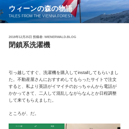
コ
ウィーンの森の物語
ン
TALES FROM THE VIENNA FOREST
テ
ン
ツ
投
2018年12月25日
投稿者:
WIENERWALD.BLOG
へ
稿
閉鎖系洗濯機
ス
日:
キ
ッ
プ
引っ越してすぐ、洗濯機を購入してinstallしてもらいまし
た。不動産屋さんにおすすめしてもらったサイトで注文
すると、私より英語がイマイチのおっちゃんから電話が
かかってきて、二人して混乱しながらなんとか日程調整
して来てもらえました。
ところが、だ。