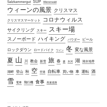
SUP
Salzkammergut
Wienerwald
ウィーンの風景
クリスマス
コロナウィルス
クリスマスマーケット
スキー場
サイクリング
スキー
ハイキング
スノーボード
ビール
パウダー
冬
変な風景
ロックダウン
ロードバイク
ワイン
山
旅
夏
湖
春
教会
川
新雪
湖水地帯
森
氷河
空
自転車
酒
車
運転
秋
買い物
湖畔
登山
空港
雪
食事
飛行機
電車
高速道路