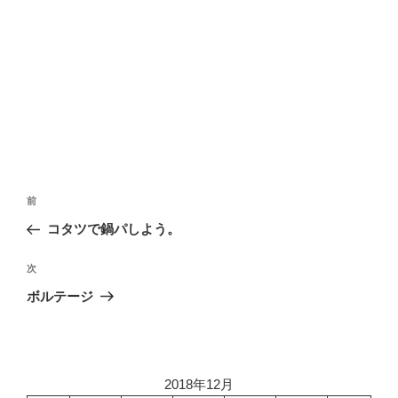
投
前
前
稿
の
コタツで鍋パしよう。
ナ
投
ビ
稿
次
次
ゲ
の
ボルテージ
投
ー
稿
シ
ョ
2018年12月
ン