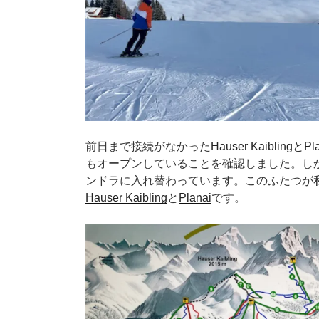
前日まで接続がなかった
Hauser Kaibling
と
Pl
もオープンしていることを確認しました。し
ンドラに入れ替わっています。このふたつが私が大
Hauser Kaibling
と
Planai
です。