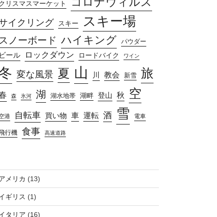
コロナウィルス
クリスマスマーケット
スキー場
サイクリング
スキー
ハイキング
スノーボード
パウダー
ロックダウン
ビール
ロードバイク
ワイン
山
冬
旅
夏
変な風景
教会
川
新雪
空
湖
春
秋
湖畔
登山
湖水地帯
森
氷河
雪
自転車
酒
車
運転
買い物
空港
電車
食事
飛行機
高速道路
アメリカ
(13)
イギリス
(1)
イタリア
(16)