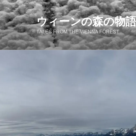
コ
ン
テ
ウィーンの森の物
ン
TALES FROM THE VIENNA FOREST
ツ
へ
ス
キ
ッ
プ