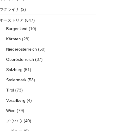
ウクライナ
(2)
オーストリア
(647)
Burgenland
(10)
Kärnten
(28)
Niederösterreich
(50)
Oberösterreich
(37)
Salzburg
(51)
Steiermark
(53)
Tirol
(73)
Vorarlberg
(4)
Wien
(79)
ノウハウ
(40)
レビュー
(8)